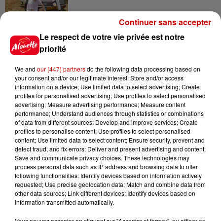
Continuer sans accepter
6 août 2026
Le respect de votre vie privée est notre
Un homme décède après une
priorité
noyade dans le Finistère
We and
our (447) partners
do the following data processing based on
your consent and/or our legitimate interest: Store and/or access
information on a device; Use limited data to select advertising; Create
profiles for personalised advertising; Use profiles to select personalised
6 août 2026
advertising; Measure advertising performance; Measure content
Vendre un chiot en animalerie
performance; Understand audiences through statistics or combinations
peut coûter très cher
of data from different sources; Develop and improve services; Create
profiles to personalise content; Use profiles to select personalised
content; Use limited data to select content; Ensure security, prevent and
detect fraud, and fix errors; Deliver and present advertising and content;
Save and communicate privacy choices. These technologies may
6 août 2026
process personal data such as IP address and browsing data to offer
Invasion de physalies sur des
following functionalities: Identify devices based on information actively
plages du Sud-Ouest
requested; Use precise geolocation data; Match and combine data from
other data sources; Link different devices; Identify devices based on
information transmitted automatically.
Vous pouvez accepter en cliquant sur "Accepter et fermer", ou affiner en