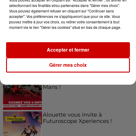
sélectionnant les finalités et/ou partenaires dans "Gérer mes choix".
Vous pouvez également refuser en cliquant sur "Continuer sans
Jeux
accepter". Vos préférences ne s'appliqueront que pour ce site. Vous
Voir plus
pouvez mettre à jour vos choix, ou retirer votre consentement à tout
moment via le lien "Gérer les cookies" situé en bas de chaque page.
Gagnez vos places pour le
Festival du Roi Arthur 2026 !
Accepter et fermer
Gérer mes choix
Gagnez vos entrées pour le
Musée du Sport Automobile au
Mans !
Alouette vous invite à
Futuroscope Xperiences !