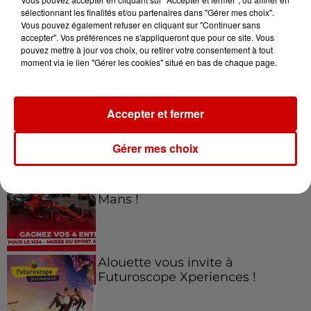
sélectionnant les finalités et/ou partenaires dans "Gérer mes choix".
Vous pouvez également refuser en cliquant sur "Continuer sans
Jeux
accepter". Vos préférences ne s'appliqueront que pour ce site. Vous
Voir plus
pouvez mettre à jour vos choix, ou retirer votre consentement à tout
moment via le lien "Gérer les cookies" situé en bas de chaque page.
Gagnez vos places pour le
Festival du Roi Arthur 2026 !
Accepter et fermer
Gérer mes choix
Gagnez vos entrées pour le
Musée du Sport Automobile au
Mans !
Alouette vous invite à
Futuroscope Xperiences !