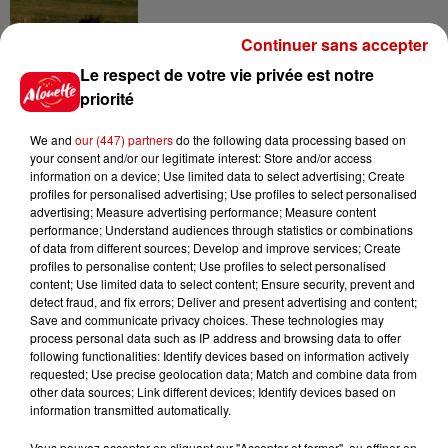
Continuer sans accepter
10h23
Le respect de votre vie privée est notre
Amel Bent en concert gratuit
priorité
dans l’Ouest
We and
our (447) partners
do the following data processing based on
your consent and/or our legitimate interest: Store and/or access
information on a device; Use limited data to select advertising; Create
profiles for personalised advertising; Use profiles to select personalised
5 août 2026
advertising; Measure advertising performance; Measure content
Deux-Sèvres : grave accident
performance; Understand audiences through statistics or combinations
entre une voiture et un minibus
of data from different sources; Develop and improve services; Create
profiles to personalise content; Use profiles to select personalised
content; Use limited data to select content; Ensure security, prevent and
detect fraud, and fix errors; Deliver and present advertising and content;
Save and communicate privacy choices. These technologies may
5 août 2026
process personal data such as IP address and browsing data to offer
Violences conjugales : le chef
following functionalities: Identify devices based on information actively
Jean Imbert (Top Chef) rattrapé
requested; Use precise geolocation data; Match and combine data from
other data sources; Link different devices; Identify devices based on
par...
information transmitted automatically.
Vous pouvez accepter en cliquant sur "Accepter et fermer", ou affiner en