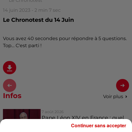
Le Chronotest
14 juin 2023 - 2 min 7 sec
Le Chronotest du 14 Juin
Vous avez 40 secondes pour répondre à 5 questions.
Top… C'est parti !
Infos
Voir plus
7 août 2026
Pape Léon XIV en France : quel
est son programme ?
Continuer sans accepter