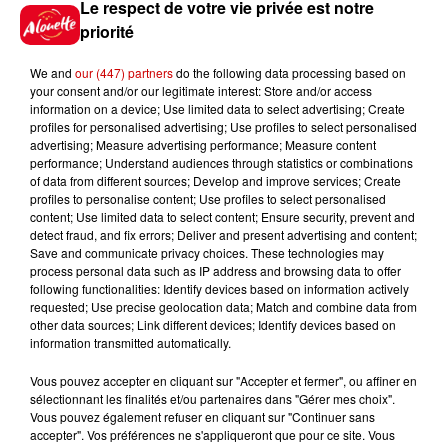
Le respect de votre vie privée est notre
priorité
7 août 2026
We and
our (447) partners
do the following data processing based on
Limoges : un bébé d'un mois
your consent and/or our legitimate interest: Store and/or access
blessé dans un incendie, un
information on a device; Use limited data to select advertising; Create
appartement...
profiles for personalised advertising; Use profiles to select personalised
advertising; Measure advertising performance; Measure content
performance; Understand audiences through statistics or combinations
of data from different sources; Develop and improve services; Create
7 août 2026
profiles to personalise content; Use profiles to select personalised
Éclipse solaire : découvrez les
content; Use limited data to select content; Ensure security, prevent and
detect fraud, and fix errors; Deliver and present advertising and content;
meilleurs spots d'observation
Save and communicate privacy choices. These technologies may
du...
process personal data such as IP address and browsing data to offer
following functionalities: Identify devices based on information actively
requested; Use precise geolocation data; Match and combine data from
other data sources; Link different devices; Identify devices based on
7 août 2026
information transmitted automatically.
À LA UNE : professeur
condamné, repreneurs pour
Vous pouvez accepter en cliquant sur "Accepter et fermer", ou affiner en
Duralex et la...
sélectionnant les finalités et/ou partenaires dans "Gérer mes choix".
Vous pouvez également refuser en cliquant sur "Continuer sans
accepter". Vos préférences ne s'appliqueront que pour ce site. Vous