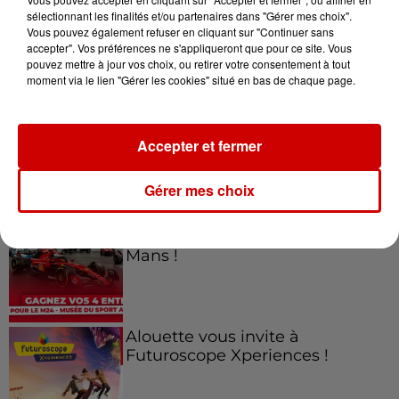
sélectionnant les finalités et/ou partenaires dans "Gérer mes choix".
Vous pouvez également refuser en cliquant sur "Continuer sans
Jeux
accepter". Vos préférences ne s'appliqueront que pour ce site. Vous
Voir plus
pouvez mettre à jour vos choix, ou retirer votre consentement à tout
moment via le lien "Gérer les cookies" situé en bas de chaque page.
Gagnez vos places pour le
Festival du Roi Arthur 2026 !
Accepter et fermer
Gérer mes choix
Gagnez vos entrées pour le
Musée du Sport Automobile au
Mans !
Alouette vous invite à
Futuroscope Xperiences !