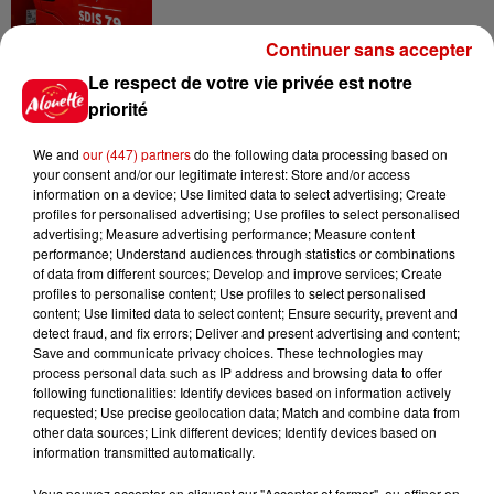
Continuer sans accepter
5 août 2026
Le respect de votre vie privée est notre
Violences conjugales : le chef
priorité
Jean Imbert (Top Chef) rattrapé
par...
We and
our (447) partners
do the following data processing based on
your consent and/or our legitimate interest: Store and/or access
information on a device; Use limited data to select advertising; Create
profiles for personalised advertising; Use profiles to select personalised
5 août 2026
advertising; Measure advertising performance; Measure content
"Attention au démarchage
performance; Understand audiences through statistics or combinations
abusif" : la préfecture de la
of data from different sources; Develop and improve services; Create
Gironde...
profiles to personalise content; Use profiles to select personalised
content; Use limited data to select content; Ensure security, prevent and
detect fraud, and fix errors; Deliver and present advertising and content;
Save and communicate privacy choices. These technologies may
5 août 2026
process personal data such as IP address and browsing data to offer
À LA UNE : incendie à La
following functionalities: Identify devices based on information actively
Rochelle, mégaferme de
requested; Use precise geolocation data; Match and combine data from
other data sources; Link different devices; Identify devices based on
saumons et succès...
information transmitted automatically.
Vous pouvez accepter en cliquant sur "Accepter et fermer", ou affiner en