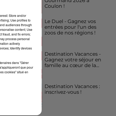
Gourmand 2026 à
Coulon !
erest: Store and/or
tising; Use profiles to
Le Duel - Gagnez vos
tand audiences through
entrées pour l'un des
personalise content; Use
zoos de nos régions !
 fraud, and fix errors;
 may process personal
mation actively
vices; Identify devices
Destination Vacances -
Gagnez votre séjour en
rtenaires dans "Gérer
famille au cœur de la...
s'appliqueront que pour
les cookies" situé en
Destination Vacances :
inscrivez-vous !