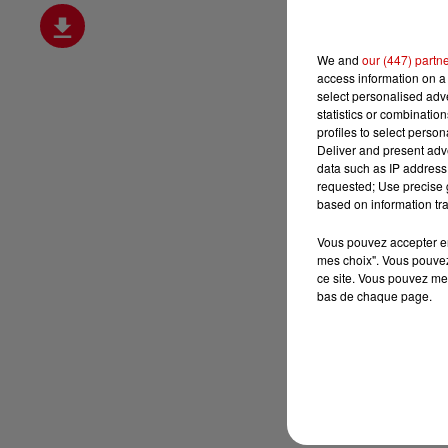
We and
our (447) partn
access information on a 
select personalised ad
statistics or combinatio
profiles to select person
Deliver and present adv
data such as IP address 
requested; Use precise g
based on information tra
Vous pouvez accepter en 
mes choix". Vous pouvez
ce site. Vous pouvez met
bas de chaque page.