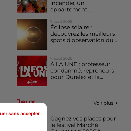
incendie, un
appartement...
7 août 2026
Éclipse solaire :
découvrez les meilleurs
spots d'observation du...
7 août 2026
À LA UNE : professeur
condamné, repreneurs
pour Duralex et la...
Jeux
Voir plus
uer sans accepter
Gagnez vos places pour
le festival Marché