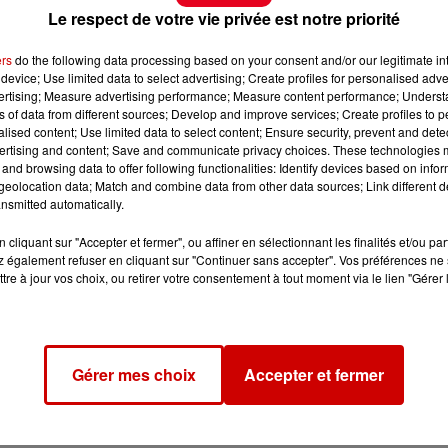
Le respect de votre vie privée est notre priorité
ers
do the following data processing based on your consent and/or our legitimate int
device; Use limited data to select advertising; Create profiles for personalised adver
vertising; Measure advertising performance; Measure content performance; Unders
ns of data from different sources; Develop and improve services; Create profiles to 
alised content; Use limited data to select content; Ensure security, prevent and detect
ertising and content; Save and communicate privacy choices. These technologies
and browsing data to offer following functionalities: Identify devices based on infor
eolocation data; Match and combine data from other data sources; Link different de
nsmitted automatically.
cliquant sur "Accepter et fermer", ou affiner en sélectionnant les finalités et/ou pa
 également refuser en cliquant sur "Continuer sans accepter". Vos préférences ne 
tre à jour vos choix, ou retirer votre consentement à tout moment via le lien "Gérer 
Gérer mes choix
Accepter et fermer