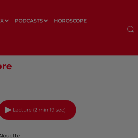
UX
PODCASTS
HOROSCOPE
bre
Lecture (2 min 19 sec)
Alouette