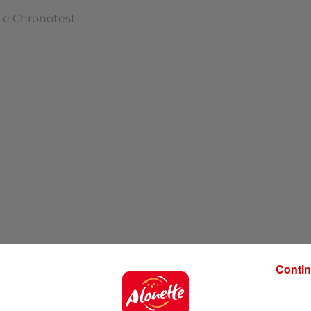
Le Chronotest
Contin
 Top… C'est parti !