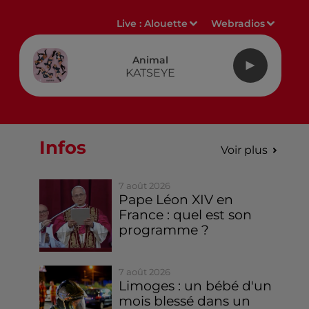
Live :
Alouette
Webradios
Animal
KATSEYE
Infos
Voir plus
7 août 2026
Pape Léon XIV en
France : quel est son
programme ?
7 août 2026
Limoges : un bébé d'un
mois blessé dans un