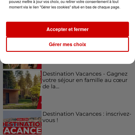
pouvez mettre à jour vos choix, ou retirer votre consentement à tout
moment via le lien "Gérer les cookies" situé en bas de chaque page.
Jeux
Voir plus
Accepter et fermer
Le Duel - Gagnez vos entrées
pour l'un des zoos de nos
Gérer mes choix
régions !
Destination Vacances - Gagnez
votre séjour en famille au cœur
de la...
Destination Vacances : inscrivez-
vous !