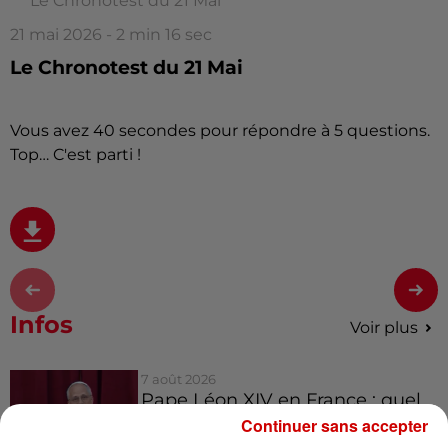
Le Chronotest du 21 Mai
21 mai 2026 - 2 min 16 sec
Le Chronotest du 21 Mai
Vous avez 40 secondes pour répondre à 5 questions.
Top… C'est parti !
Infos
Voir plus
7 août 2026
Pape Léon XIV en France : quel
est son programme ?
Continuer sans accepter