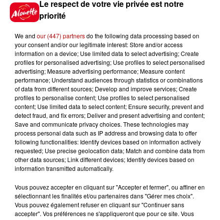
Le respect de votre vie privée est notre
priorité
7 août 2026
We and
our (447) partners
do the following data processing based on
Limoges : un bébé d'un mois
your consent and/or our legitimate interest: Store and/or access
blessé dans un incendie, un
information on a device; Use limited data to select advertising; Create
appartement...
profiles for personalised advertising; Use profiles to select personalised
advertising; Measure advertising performance; Measure content
performance; Understand audiences through statistics or combinations
of data from different sources; Develop and improve services; Create
7 août 2026
profiles to personalise content; Use profiles to select personalised
Éclipse solaire : découvrez les
content; Use limited data to select content; Ensure security, prevent and
detect fraud, and fix errors; Deliver and present advertising and content;
meilleurs spots d'observation
Save and communicate privacy choices. These technologies may
du...
process personal data such as IP address and browsing data to offer
following functionalities: Identify devices based on information actively
requested; Use precise geolocation data; Match and combine data from
other data sources; Link different devices; Identify devices based on
7 août 2026
information transmitted automatically.
À LA UNE : professeur
condamné, repreneurs pour
Vous pouvez accepter en cliquant sur "Accepter et fermer", ou affiner en
Duralex et la...
sélectionnant les finalités et/ou partenaires dans "Gérer mes choix".
Vous pouvez également refuser en cliquant sur "Continuer sans
accepter". Vos préférences ne s'appliqueront que pour ce site. Vous