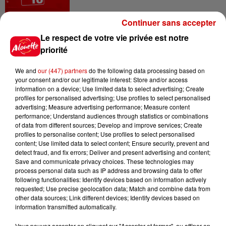
Continuer sans accepter
14h48
Le respect de votre vie privée est notre
Vendre un chiot en animalerie
priorité
peut coûter très cher
We and
our (447) partners
do the following data processing based on
your consent and/or our legitimate interest: Store and/or access
information on a device; Use limited data to select advertising; Create
profiles for personalised advertising; Use profiles to select personalised
14h03
advertising; Measure advertising performance; Measure content
Invasion de physalies sur des
performance; Understand audiences through statistics or combinations
plages du Sud-Ouest
of data from different sources; Develop and improve services; Create
profiles to personalise content; Use profiles to select personalised
content; Use limited data to select content; Ensure security, prevent and
detect fraud, and fix errors; Deliver and present advertising and content;
Save and communicate privacy choices. These technologies may
11h51
process personal data such as IP address and browsing data to offer
À LA UNE : affaire Manon
following functionalities: Identify devices based on information actively
Relandeau, musée cambriolé et
requested; Use precise geolocation data; Match and combine data from
other data sources; Link different devices; Identify devices based on
Amel Bent en...
information transmitted automatically.
Vous pouvez accepter en cliquant sur "Accepter et fermer", ou affiner en