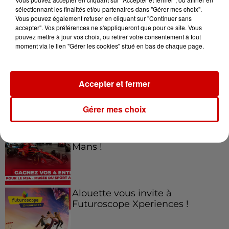
sélectionnant les finalités et/ou partenaires dans "Gérer mes choix".
Vous pouvez également refuser en cliquant sur "Continuer sans
Jeux
accepter". Vos préférences ne s'appliqueront que pour ce site. Vous
Voir plus
pouvez mettre à jour vos choix, ou retirer votre consentement à tout
moment via le lien "Gérer les cookies" situé en bas de chaque page.
Gagnez vos places pour le
Festival du Roi Arthur 2026 !
Accepter et fermer
Gérer mes choix
Gagnez vos entrées pour le
Musée du Sport Automobile au
Mans !
Alouette vous invite à
Futuroscope Xperiences !