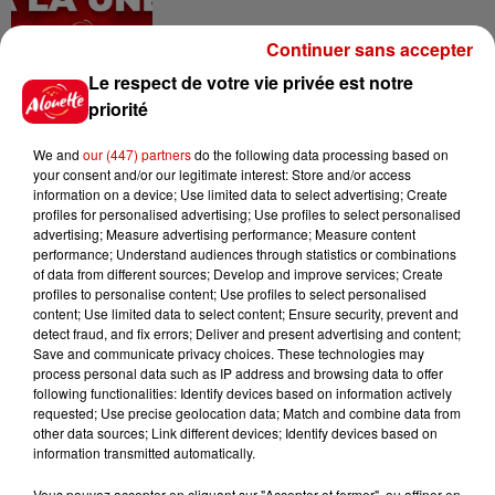
Continuer sans accepter
11h01
Le respect de votre vie privée est notre
Un professeur du Maine-et-Loire
priorité
condamné pour des échanges...
We and
our (447) partners
do the following data processing based on
your consent and/or our legitimate interest: Store and/or access
information on a device; Use limited data to select advertising; Create
profiles for personalised advertising; Use profiles to select personalised
10h10
advertising; Measure advertising performance; Measure content
Duralex : trois repreneurs
performance; Understand audiences through statistics or combinations
potentiels
of data from different sources; Develop and improve services; Create
profiles to personalise content; Use profiles to select personalised
content; Use limited data to select content; Ensure security, prevent and
detect fraud, and fix errors; Deliver and present advertising and content;
Save and communicate privacy choices. These technologies may
7h03
process personal data such as IP address and browsing data to offer
Deux-Sèvres : le Citroën C15 a le
following functionalities: Identify devices based on information actively
droit à son festival
requested; Use precise geolocation data; Match and combine data from
other data sources; Link different devices; Identify devices based on
information transmitted automatically.
Vous pouvez accepter en cliquant sur "Accepter et fermer", ou affiner en