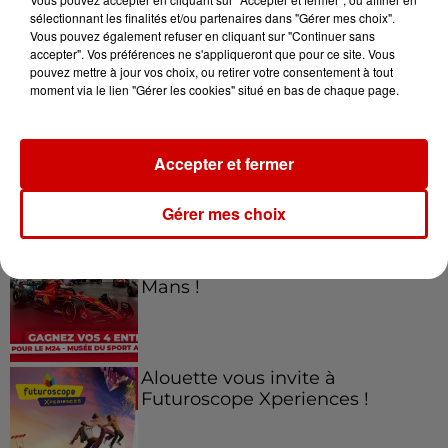
sélectionnant les finalités et/ou partenaires dans "Gérer mes choix".
Vous pouvez également refuser en cliquant sur "Continuer sans
Jeux
accepter". Vos préférences ne s'appliqueront que pour ce site. Vous
Voir plus
pouvez mettre à jour vos choix, ou retirer votre consentement à tout
moment via le lien "Gérer les cookies" situé en bas de chaque page.
Gagnez vos places pour le
Festival du Roi Arthur 2026 !
Accepter et fermer
Gérer mes choix
Gagnez vos entrées pour le
Musée du Sport Automobile au
Mans !
Alouette vous invite à
Futuroscope Xperiences !