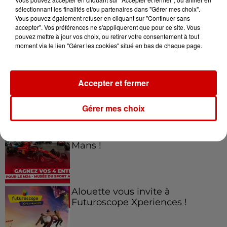
sélectionnant les finalités et/ou partenaires dans "Gérer mes choix".
Vous pouvez également refuser en cliquant sur "Continuer sans
Jeux
accepter". Vos préférences ne s'appliqueront que pour ce site. Vous
Voir plus
pouvez mettre à jour vos choix, ou retirer votre consentement à tout
moment via le lien "Gérer les cookies" situé en bas de chaque page.
Gagnez vos places pour le
Festival du Roi Arthur 2026 !
Accepter et fermer
Gérer mes choix
Gagnez vos entrées pour le
Musée du Sport Automobile au
Mans !
Alouette vous invite à
Futuroscope Xperiences !