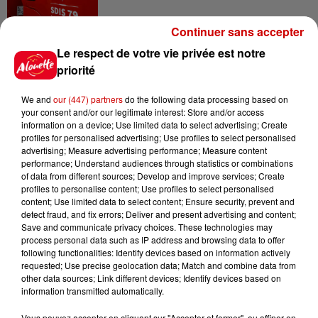
Continuer sans accepter
5 août 2026
Le respect de votre vie privée est notre
Violences conjugales : le chef
priorité
Jean Imbert (Top Chef) rattrapé
par...
We and
our (447) partners
do the following data processing based on
your consent and/or our legitimate interest: Store and/or access
information on a device; Use limited data to select advertising; Create
profiles for personalised advertising; Use profiles to select personalised
5 août 2026
advertising; Measure advertising performance; Measure content
"Attention au démarchage
performance; Understand audiences through statistics or combinations
abusif" : la préfecture de la
of data from different sources; Develop and improve services; Create
Gironde...
profiles to personalise content; Use profiles to select personalised
content; Use limited data to select content; Ensure security, prevent and
detect fraud, and fix errors; Deliver and present advertising and content;
Save and communicate privacy choices. These technologies may
5 août 2026
process personal data such as IP address and browsing data to offer
À LA UNE : incendie à La
following functionalities: Identify devices based on information actively
Rochelle, mégaferme de
requested; Use precise geolocation data; Match and combine data from
other data sources; Link different devices; Identify devices based on
saumons et succès...
information transmitted automatically.
Vous pouvez accepter en cliquant sur "Accepter et fermer", ou affiner en