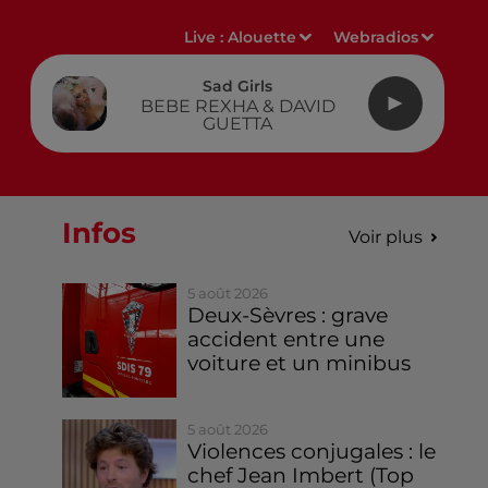
Live :
Alouette
Webradios
Sad Girls
BEBE REXHA & DAVID
GUETTA
Infos
Voir plus
5 août 2026
Deux-Sèvres : grave
accident entre une
voiture et un minibus
5 août 2026
Violences conjugales : le
chef Jean Imbert (Top