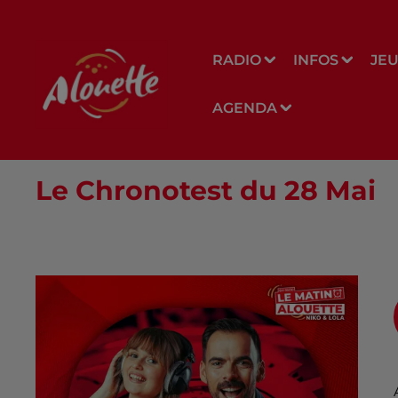
RADIO
INFOS
JE
AGENDA
Le Chronotest du 28 Mai