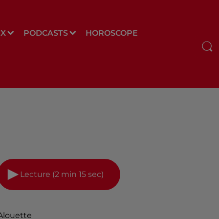
UX
PODCASTS
HOROSCOPE
Lecture (2 min 15 sec)
Alouette