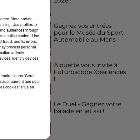
2026 !
erest: Store and/or
tising; Use profiles to
Gagnez vos entrées
tand audiences through
pour le Musée du Sport
personalise content; Use
Automobile au Mans !
 fraud, and fix errors;
 may process personal
mation actively
vices; Identify devices
Alouette vous invite à
Futuroscope Xperiences
rtenaires dans "Gérer
!
s'appliqueront que pour
les cookies" situé en
Le Duel - Gagnez votre
balade en jet ski !