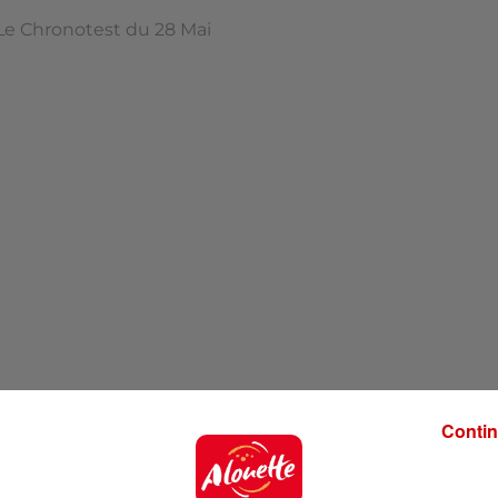
Le Chronotest du 28 Mai
Contin
 Top… C'est parti !