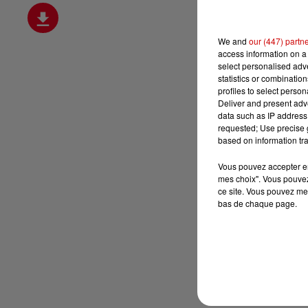
We and
our (447) partn
access information on a 
select personalised ad
statistics or combinatio
profiles to select person
Deliver and present adv
data such as IP address 
requested; Use precise g
based on information tra
Vous pouvez accepter en 
mes choix". Vous pouvez
ce site. Vous pouvez met
bas de chaque page.