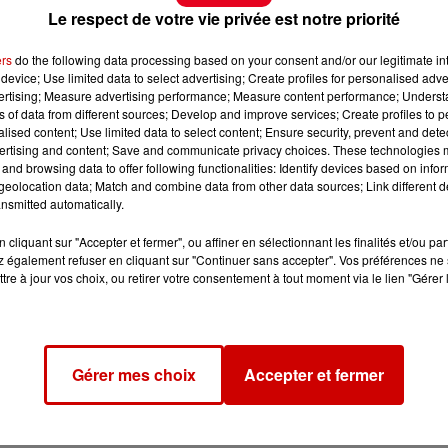
Le respect de votre vie privée est notre priorité
ers
do the following data processing based on your consent and/or our legitimate int
device; Use limited data to select advertising; Create profiles for personalised adver
vertising; Measure advertising performance; Measure content performance; Unders
ns of data from different sources; Develop and improve services; Create profiles to 
alised content; Use limited data to select content; Ensure security, prevent and detect
ertising and content; Save and communicate privacy choices. These technologies
and browsing data to offer following functionalities: Identify devices based on infor
eolocation data; Match and combine data from other data sources; Link different de
nsmitted automatically.
cliquant sur "Accepter et fermer", ou affiner en sélectionnant les finalités et/ou pa
 également refuser en cliquant sur "Continuer sans accepter". Vos préférences ne 
tre à jour vos choix, ou retirer votre consentement à tout moment via le lien "Gérer 
Gérer mes choix
Accepter et fermer