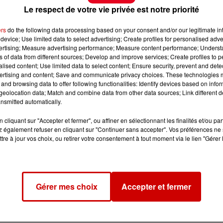
Le respect de votre vie privée est notre priorité
ers
do the following data processing based on your consent and/or our legitimate int
device; Use limited data to select advertising; Create profiles for personalised adver
vertising; Measure advertising performance; Measure content performance; Unders
ns of data from different sources; Develop and improve services; Create profiles to 
alised content; Use limited data to select content; Ensure security, prevent and detect
ertising and content; Save and communicate privacy choices. These technologies
and browsing data to offer following functionalities: Identify devices based on infor
eolocation data; Match and combine data from other data sources; Link different de
nsmitted automatically.
cliquant sur "Accepter et fermer", ou affiner en sélectionnant les finalités et/ou pa
 également refuser en cliquant sur "Continuer sans accepter". Vos préférences ne 
tre à jour vos choix, ou retirer votre consentement à tout moment via le lien "Gérer 
Gérer mes choix
Accepter et fermer