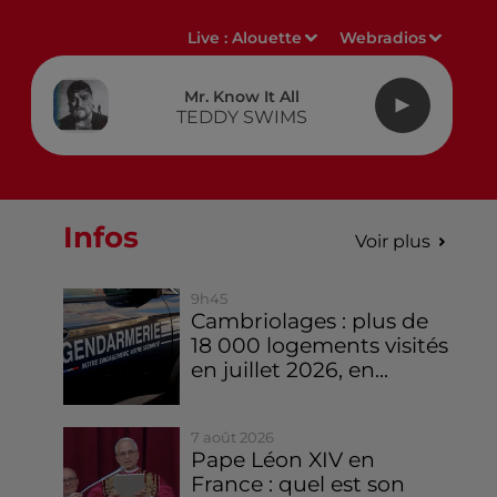
Live :
Alouette
Webradios
Mr. Know It All
TEDDY SWIMS
Infos
Voir plus
9h45
Cambriolages : plus de
18 000 logements visités
en juillet 2026, en...
7 août 2026
Pape Léon XIV en
France : quel est son