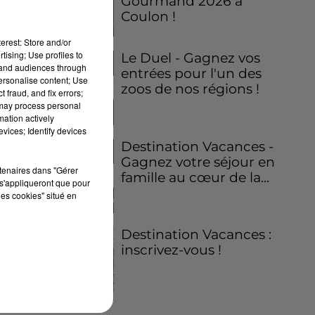
Gourmand 2026 à
Coulon !
erest: Store and/or
tising; Use profiles to
Le Duel - Gagnez vos
tand audiences through
entrées pour l'un des
personalise content; Use
zoos de nos régions !
 fraud, and fix errors;
 may process personal
mation actively
vices; Identify devices
Destination Vacances -
Gagnez votre séjour en
rtenaires dans "Gérer
famille au cœur de la...
s'appliqueront que pour
les cookies" situé en
Destination Vacances :
inscrivez-vous !