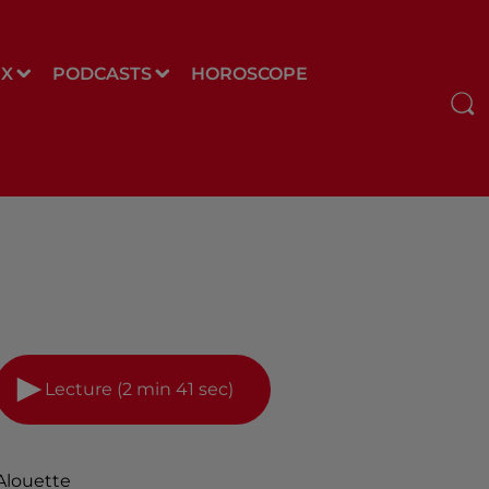
UX
PODCASTS
HOROSCOPE
Lecture (2 min 41 sec)
Alouette