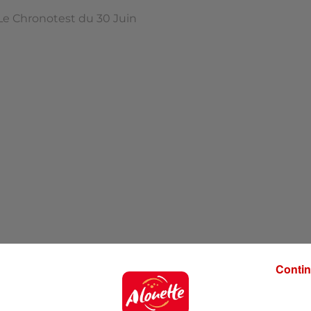
Le Chronotest du 30 Juin
Contin
 Top… C'est parti !