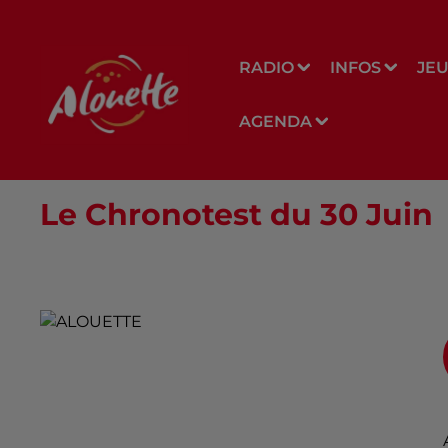
RADIO
INFOS
JE
AGENDA
Le Chronotest du 30 Juin