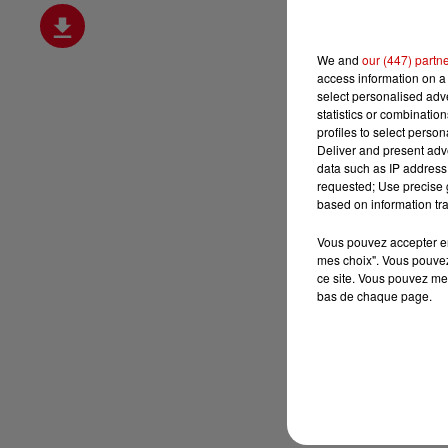
We and
our (447) partn
access information on a 
select personalised ad
statistics or combinatio
profiles to select person
Deliver and present adv
data such as IP address 
requested; Use precise g
based on information tra
Vous pouvez accepter en 
mes choix". Vous pouvez
ce site. Vous pouvez met
bas de chaque page.