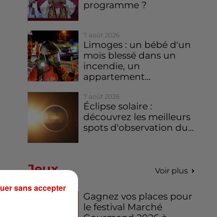
programme ?
7 août 2026
Limoges : un bébé d'un
mois blessé dans un
incendie, un
appartement...
7 août 2026
Éclipse solaire :
découvrez les meilleurs
spots d'observation du...
Jeux
Voir plus
uer sans accepter
Gagnez vos places pour
le festival Marché