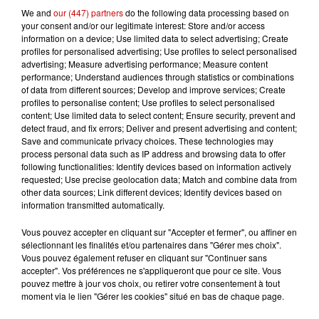
We and
our (447) partners
do the following data processing based on
your consent and/or our legitimate interest: Store and/or access
information on a device; Use limited data to select advertising; Create
Gagnez vos entrées pour le
profiles for personalised advertising; Use profiles to select personalised
Musée du Sport Automobile au
advertising; Measure advertising performance; Measure content
performance; Understand audiences through statistics or combinations
Mans !
of data from different sources; Develop and improve services; Create
profiles to personalise content; Use profiles to select personalised
content; Use limited data to select content; Ensure security, prevent and
detect fraud, and fix errors; Deliver and present advertising and content;
Save and communicate privacy choices. These technologies may
Alouette vous invite à
process personal data such as IP address and browsing data to offer
Futuroscope Xperiences !
following functionalities: Identify devices based on information actively
requested; Use precise geolocation data; Match and combine data from
other data sources; Link different devices; Identify devices based on
information transmitted automatically.
Vous pouvez accepter en cliquant sur "Accepter et fermer", ou affiner en
Le Duel - Gagnez votre balade
sélectionnant les finalités et/ou partenaires dans "Gérer mes choix".
en jet ski !
Vous pouvez également refuser en cliquant sur "Continuer sans
accepter". Vos préférences ne s'appliqueront que pour ce site. Vous
pouvez mettre à jour vos choix, ou retirer votre consentement à tout
moment via le lien "Gérer les cookies" situé en bas de chaque page.