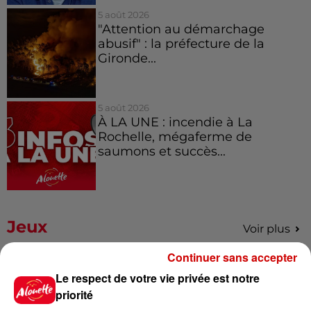
5 août 2026
"Attention au démarchage
abusif" : la préfecture de la
Gironde...
5 août 2026
À LA UNE : incendie à La
Rochelle, mégaferme de
saumons et succès...
Jeux
Voir plus
Continuer sans accepter
Gagnez vos places pour le
Le respect de votre vie privée est notre
Festival du Roi Arthur 2026 !
priorité