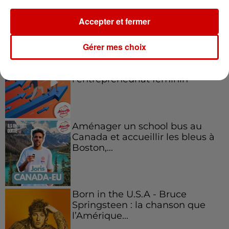
Accepter et fermer
Podcasts
Voir plus
Gérer mes choix
Kelly Massol, figure
emblématique de
l'entrepreneuriat féminin
Aménager un school bus au
Canada et accueillir les bleus à
Boston,...
Born in the U.S.A - Bruce
Springsteen : la chanson que
l’Amérique...