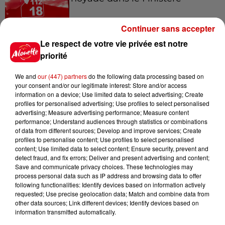
Continuer sans accepter
Le respect de votre vie privée est notre
14h48
Vendre un chiot en animalerie
priorité
peut coûter très cher
We and
our (447) partners
do the following data processing based on
your consent and/or our legitimate interest: Store and/or access
information on a device; Use limited data to select advertising; Create
profiles for personalised advertising; Use profiles to select personalised
14h03
advertising; Measure advertising performance; Measure content
Invasion de physalies sur des
performance; Understand audiences through statistics or combinations
of data from different sources; Develop and improve services; Create
plages du Sud-Ouest
profiles to personalise content; Use profiles to select personalised
content; Use limited data to select content; Ensure security, prevent and
detect fraud, and fix errors; Deliver and present advertising and content;
Save and communicate privacy choices. These technologies may
process personal data such as IP address and browsing data to offer
11h51
following functionalities: Identify devices based on information actively
À LA UNE : affaire Manon
requested; Use precise geolocation data; Match and combine data from
Relandeau, musée cambriolé et
other data sources; Link different devices; Identify devices based on
Amel Bent en...
information transmitted automatically.