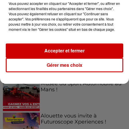
Vous pouvez accepter en cliquant sur "Accepter et fermer", ou affiner en
sélectionnant les finalités et/ou partenaires dans "Gérer mes choix".
Vous pouvez également refuser en cliquant sur "Continuer sans
accepter". Vos préférences ne s'appliqueront que pour ce site. Vous
Jeux
Voir plus
pouvez mettre à jour vos choix, ou retirer votre consentement à tout
moment via le lien "Gérer les cookies" situé en bas de chaque page.
Gagnez vos places pour le
Festival du Roi Arthur 2026 !
Accepter et fermer
Gérer mes choix
Gagnez vos entrées pour le
Musée du Sport Automobile au
Mans !
Alouette vous invite à
Futuroscope Xperiences !