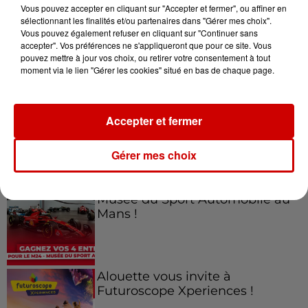
Vous pouvez accepter en cliquant sur "Accepter et fermer", ou affiner en
sélectionnant les finalités et/ou partenaires dans "Gérer mes choix".
Vous pouvez également refuser en cliquant sur "Continuer sans
accepter". Vos préférences ne s'appliqueront que pour ce site. Vous
Jeux
Voir plus
pouvez mettre à jour vos choix, ou retirer votre consentement à tout
moment via le lien "Gérer les cookies" situé en bas de chaque page.
Gagnez vos places pour le
Festival du Roi Arthur 2026 !
Accepter et fermer
Gérer mes choix
Gagnez vos entrées pour le
Musée du Sport Automobile au
Mans !
Alouette vous invite à
Futuroscope Xperiences !