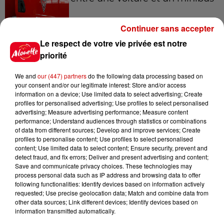
Continuer sans accepter
Le respect de votre vie privée est notre
5 août 2026
Violences conjugales : le chef
priorité
Jean Imbert (Top Chef) rattrapé
par...
We and
our (447) partners
do the following data processing based on
your consent and/or our legitimate interest: Store and/or access
information on a device; Use limited data to select advertising; Create
profiles for personalised advertising; Use profiles to select personalised
5 août 2026
advertising; Measure advertising performance; Measure content
"Attention au démarchage
performance; Understand audiences through statistics or combinations
of data from different sources; Develop and improve services; Create
abusif" : la préfecture de la
profiles to personalise content; Use profiles to select personalised
Gironde...
content; Use limited data to select content; Ensure security, prevent and
detect fraud, and fix errors; Deliver and present advertising and content;
Save and communicate privacy choices. These technologies may
process personal data such as IP address and browsing data to offer
5 août 2026
following functionalities: Identify devices based on information actively
À LA UNE : incendie à La
requested; Use precise geolocation data; Match and combine data from
Rochelle, mégaferme de
other data sources; Link different devices; Identify devices based on
saumons et succès...
information transmitted automatically.