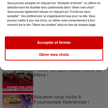
Vous pouvez accepter en cliquant sur "Accepter et fermer", ou affiner en
sélectionnant les finalités et/ou partenaires dans "Gérer mes choix".
Vous pouvez également refuser en cliquant sur "Continuer sans
accepter". Vos préférences ne s'appliqueront que pour ce site. Vous
Jeux
Voir plus
pouvez mettre à jour vos choix, ou retirer votre consentement à tout
moment via le lien "Gérer les cookies" situé en bas de chaque page.
Gagnez vos places pour le
Festival du Roi Arthur 2026 !
Accepter et fermer
Gérer mes choix
Gagnez vos entrées pour le
Musée du Sport Automobile au
Mans !
Alouette vous invite à
Futuroscope Xperiences !