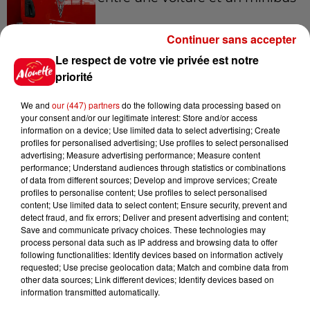
Continuer sans accepter
Le respect de votre vie privée est notre
5 août 2026
Violences conjugales : le chef
priorité
Jean Imbert (Top Chef) rattrapé
par...
We and
our (447) partners
do the following data processing based on
your consent and/or our legitimate interest: Store and/or access
information on a device; Use limited data to select advertising; Create
profiles for personalised advertising; Use profiles to select personalised
5 août 2026
advertising; Measure advertising performance; Measure content
"Attention au démarchage
performance; Understand audiences through statistics or combinations
of data from different sources; Develop and improve services; Create
abusif" : la préfecture de la
profiles to personalise content; Use profiles to select personalised
Gironde...
content; Use limited data to select content; Ensure security, prevent and
detect fraud, and fix errors; Deliver and present advertising and content;
Save and communicate privacy choices. These technologies may
process personal data such as IP address and browsing data to offer
5 août 2026
following functionalities: Identify devices based on information actively
À LA UNE : incendie à La
requested; Use precise geolocation data; Match and combine data from
Rochelle, mégaferme de
other data sources; Link different devices; Identify devices based on
saumons et succès...
information transmitted automatically.