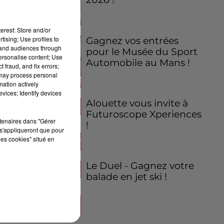
erest: Store and/or
tising; Use profiles to
Gagnez vos entrées
tand audiences through
pour le Musée du Sport
personalise content; Use
Automobile au Mans !
 fraud, and fix errors;
 may process personal
mation actively
vices; Identify devices
Alouette vous invite à
Futuroscope Xperiences
rtenaires dans "Gérer
!
s'appliqueront que pour
les cookies" situé en
Le Duel - Gagnez votre
balade en jet ski !