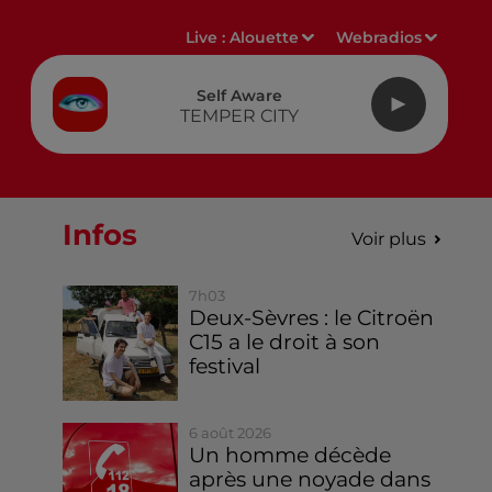
Live :
Alouette
Webradios
Self Aware
TEMPER CITY
Infos
Voir plus
7h03
Deux-Sèvres : le Citroën
C15 a le droit à son
festival
6 août 2026
Un homme décède
après une noyade dans