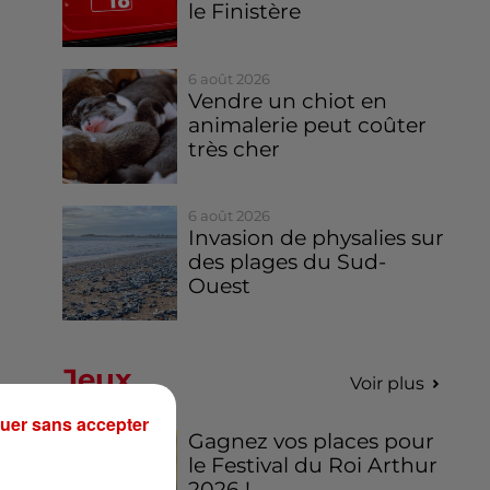
le Finistère
6 août 2026
Vendre un chiot en
animalerie peut coûter
très cher
6 août 2026
Invasion de physalies sur
des plages du Sud-
Ouest
Jeux
Voir plus
uer sans accepter
Gagnez vos places pour
le Festival du Roi Arthur
2026 !