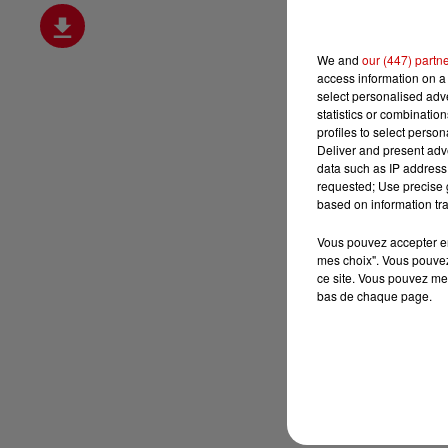
We and
our (447) partn
access information on a 
select personalised ad
statistics or combinatio
profiles to select person
Deliver and present adv
data such as IP address 
requested; Use precise g
based on information tra
Vous pouvez accepter en 
mes choix". Vous pouvez
ce site. Vous pouvez met
bas de chaque page.