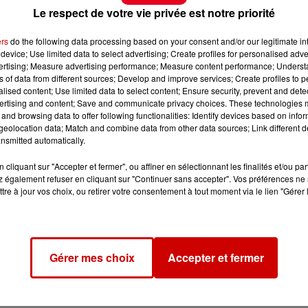
Le respect de votre vie privée est notre priorité
ers
do the following data processing based on your consent and/or our legitimate int
device; Use limited data to select advertising; Create profiles for personalised adver
vertising; Measure advertising performance; Measure content performance; Unders
ns of data from different sources; Develop and improve services; Create profiles to 
alised content; Use limited data to select content; Ensure security, prevent and detect
ertising and content; Save and communicate privacy choices. These technologies
and browsing data to offer following functionalities: Identify devices based on infor
eolocation data; Match and combine data from other data sources; Link different de
nsmitted automatically.
cliquant sur "Accepter et fermer", ou affiner en sélectionnant les finalités et/ou pa
 également refuser en cliquant sur "Continuer sans accepter". Vos préférences ne 
tre à jour vos choix, ou retirer votre consentement à tout moment via le lien "Gérer 
Gérer mes choix
Accepter et fermer