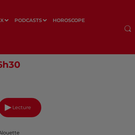
UX
PODCASTS
HOROSCOPE
06h30
Lecture
Alouette