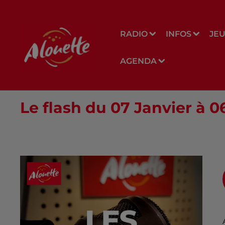
RADIO
INFOS
JE
AGENDA
Le flash du 07 Janvier à 