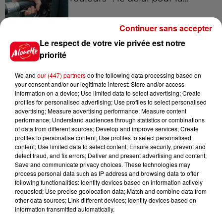
Continuer sans accepter
Le respect de votre vie privée est notre
8 août 2026
Royan : elle tente d’écraser son
priorité
ex-conjoint et dit regretter...
We and
our (447) partners
do the following data processing based on
your consent and/or our legitimate interest: Store and/or access
information on a device; Use limited data to select advertising; Create
profiles for personalised advertising; Use profiles to select personalised
8 août 2026
advertising; Measure advertising performance; Measure content
Cambriolages : plus de 18 000
performance; Understand audiences through statistics or combinations
of data from different sources; Develop and improve services; Create
logements visités en juillet 2026,
profiles to personalise content; Use profiles to select personalised
en...
content; Use limited data to select content; Ensure security, prevent and
detect fraud, and fix errors; Deliver and present advertising and content;
Save and communicate privacy choices. These technologies may
process personal data such as IP address and browsing data to offer
7 août 2026
following functionalities: Identify devices based on information actively
Pape Léon XIV en France : quel
requested; Use precise geolocation data; Match and combine data from
est son programme ?
other data sources; Link different devices; Identify devices based on
information transmitted automatically.