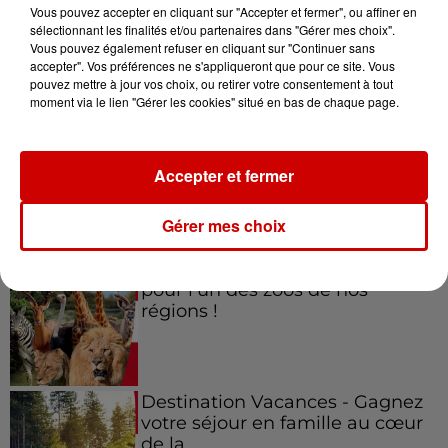
Vous pouvez accepter en cliquant sur "Accepter et fermer", ou affiner en
sélectionnant les finalités et/ou partenaires dans "Gérer mes choix".
Vous pouvez également refuser en cliquant sur "Continuer sans
accepter". Vos préférences ne s'appliqueront que pour ce site. Vous
Jeux
Voir plus
pouvez mettre à jour vos choix, ou retirer votre consentement à tout
moment via le lien "Gérer les cookies" situé en bas de chaque page.
Gagnez vos places pour le
festival Marché Gourmand 2026
Accepter et fermer
à Coulon !
Gérer mes choix
Le Duel - Gagnez vos entrées
pour l'un des zoos de nos
régions !
Destination Vacances - Gagnez
votre séjour en famille au cœur
de la...