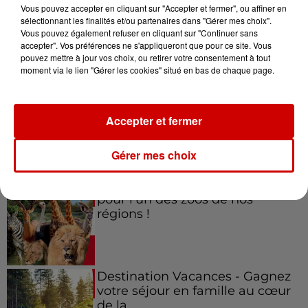
Vous pouvez accepter en cliquant sur "Accepter et fermer", ou affiner en
sélectionnant les finalités et/ou partenaires dans "Gérer mes choix".
Vous pouvez également refuser en cliquant sur "Continuer sans
accepter". Vos préférences ne s'appliqueront que pour ce site. Vous
Jeux
Voir plus
pouvez mettre à jour vos choix, ou retirer votre consentement à tout
moment via le lien "Gérer les cookies" situé en bas de chaque page.
Gagnez vos places pour le
festival Marché Gourmand 2026
Accepter et fermer
à Coulon !
Gérer mes choix
Le Duel - Gagnez vos entrées
pour l'un des zoos de nos
régions !
Destination Vacances - Gagnez
votre séjour en famille au cœur
de la...