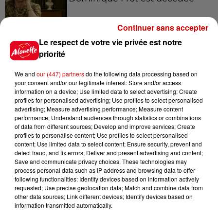
Continuer sans accepter
Le respect de votre vie privée est notre
11h12
L’église de cette commune
priorité
d’Indre-et-Loire a été
cambriolée, deux...
We and
our (447) partners
do the following data processing based on
your consent and/or our legitimate interest: Store and/or access
information on a device; Use limited data to select advertising; Create
profiles for personalised advertising; Use profiles to select personalised
10h20
advertising; Measure advertising performance; Measure content
Incendies suspects en Deux-
performance; Understand audiences through statistics or combinations
of data from different sources; Develop and improve services; Create
Sèvres et en Maine-et-Loire :
profiles to personalise content; Use profiles to select personalised
un...
content; Use limited data to select content; Ensure security, prevent and
detect fraud, and fix errors; Deliver and present advertising and content;
Save and communicate privacy choices. These technologies may
process personal data such as IP address and browsing data to offer
8h49
following functionalities: Identify devices based on information actively
Rennes : enquête ouverte après
requested; Use precise geolocation data; Match and combine data from
un accident impliquant un
other data sources; Link different devices; Identify devices based on
conducteur...
information transmitted automatically.