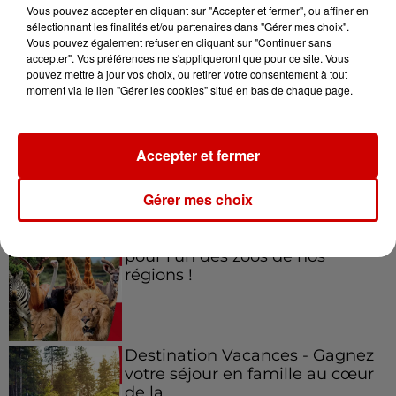
Vous pouvez accepter en cliquant sur "Accepter et fermer", ou affiner en
sélectionnant les finalités et/ou partenaires dans "Gérer mes choix".
Vous pouvez également refuser en cliquant sur "Continuer sans
accepter". Vos préférences ne s'appliqueront que pour ce site. Vous
Jeux
Voir plus
pouvez mettre à jour vos choix, ou retirer votre consentement à tout
moment via le lien "Gérer les cookies" situé en bas de chaque page.
Gagnez vos places pour le
festival Marché Gourmand 2026
Accepter et fermer
à Coulon !
Gérer mes choix
Le Duel - Gagnez vos entrées
pour l'un des zoos de nos
régions !
Destination Vacances - Gagnez
votre séjour en famille au cœur
de la...