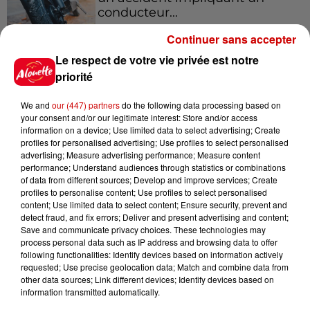
conducteur...
Continuer sans accepter
Le respect de votre vie privée est notre
8 août 2026
Aide carburant pour les "grands
priorité
rouleurs" : le délai pour la...
We and
our (447) partners
do the following data processing based on
your consent and/or our legitimate interest: Store and/or access
information on a device; Use limited data to select advertising; Create
profiles for personalised advertising; Use profiles to select personalised
8 août 2026
advertising; Measure advertising performance; Measure content
Royan : elle tente d’écraser son
performance; Understand audiences through statistics or combinations
of data from different sources; Develop and improve services; Create
ex-conjoint et dit regretter...
profiles to personalise content; Use profiles to select personalised
content; Use limited data to select content; Ensure security, prevent and
detect fraud, and fix errors; Deliver and present advertising and content;
Save and communicate privacy choices. These technologies may
process personal data such as IP address and browsing data to offer
8 août 2026
following functionalities: Identify devices based on information actively
Cambriolages : plus de 18 000
requested; Use precise geolocation data; Match and combine data from
logements visités en juillet 2026,
other data sources; Link different devices; Identify devices based on
en...
information transmitted automatically.