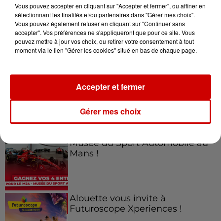
Vous pouvez accepter en cliquant sur "Accepter et fermer", ou affiner en
sélectionnant les finalités et/ou partenaires dans "Gérer mes choix".
Vous pouvez également refuser en cliquant sur "Continuer sans
accepter". Vos préférences ne s'appliqueront que pour ce site. Vous
Jeux
Voir plus
pouvez mettre à jour vos choix, ou retirer votre consentement à tout
moment via le lien "Gérer les cookies" situé en bas de chaque page.
Gagnez vos places pour le
Festival du Roi Arthur 2026 !
Accepter et fermer
Gérer mes choix
Gagnez vos entrées pour le
Musée du Sport Automobile au
Mans !
Alouette vous invite à
Futuroscope Xperiences !