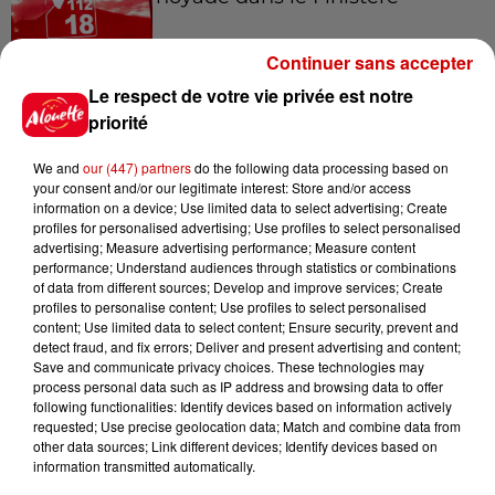
Continuer sans accepter
Le respect de votre vie privée est notre
6 août 2026
Vendre un chiot en animalerie
priorité
peut coûter très cher
We and
our (447) partners
do the following data processing based on
your consent and/or our legitimate interest: Store and/or access
information on a device; Use limited data to select advertising; Create
profiles for personalised advertising; Use profiles to select personalised
6 août 2026
advertising; Measure advertising performance; Measure content
Invasion de physalies sur des
performance; Understand audiences through statistics or combinations
of data from different sources; Develop and improve services; Create
plages du Sud-Ouest
profiles to personalise content; Use profiles to select personalised
content; Use limited data to select content; Ensure security, prevent and
detect fraud, and fix errors; Deliver and present advertising and content;
Save and communicate privacy choices. These technologies may
process personal data such as IP address and browsing data to offer
6 août 2026
following functionalities: Identify devices based on information actively
À LA UNE : affaire Manon
requested; Use precise geolocation data; Match and combine data from
Relandeau, musée cambriolé et
other data sources; Link different devices; Identify devices based on
Amel Bent en...
information transmitted automatically.