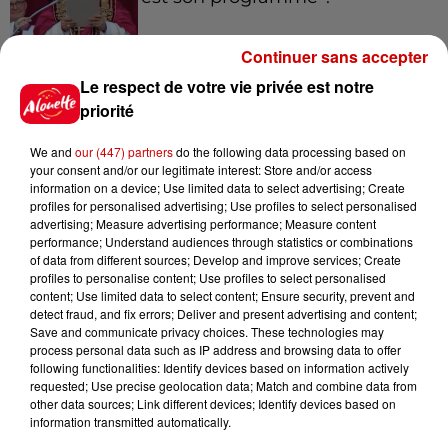
Continuer sans accepter
Le respect de votre vie privée est notre
15h54
Limoges : un bébé d'un mois
priorité
blessé dans un incendie, un
appartement...
We and
our (447) partners
do the following data processing based on
your consent and/or our legitimate interest: Store and/or access
information on a device; Use limited data to select advertising; Create
profiles for personalised advertising; Use profiles to select personalised
15h02
advertising; Measure advertising performance; Measure content
Éclipse solaire : découvrez les
performance; Understand audiences through statistics or combinations
of data from different sources; Develop and improve services; Create
meilleurs spots d'observation
profiles to personalise content; Use profiles to select personalised
du...
content; Use limited data to select content; Ensure security, prevent and
detect fraud, and fix errors; Deliver and present advertising and content;
Save and communicate privacy choices. These technologies may
process personal data such as IP address and browsing data to offer
11h51
following functionalities: Identify devices based on information actively
À LA UNE : professeur
requested; Use precise geolocation data; Match and combine data from
condamné, repreneurs pour
other data sources; Link different devices; Identify devices based on
Duralex et la...
information transmitted automatically.