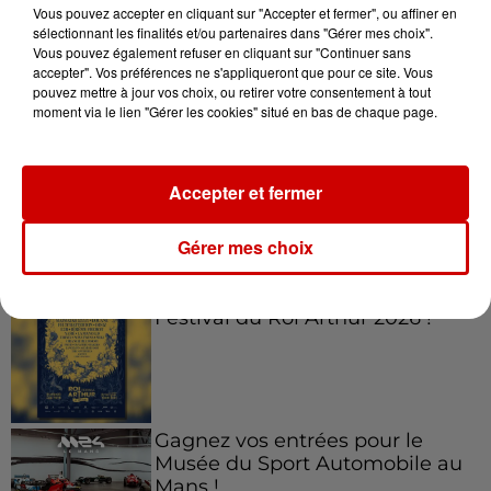
Vous pouvez accepter en cliquant sur "Accepter et fermer", ou affiner en
sélectionnant les finalités et/ou partenaires dans "Gérer mes choix".
Vous pouvez également refuser en cliquant sur "Continuer sans
accepter". Vos préférences ne s'appliqueront que pour ce site. Vous
Jeux
Voir plus
pouvez mettre à jour vos choix, ou retirer votre consentement à tout
moment via le lien "Gérer les cookies" situé en bas de chaque page.
Le Duel - Gagnez vos entrées
pour l'un des zoos de nos
Accepter et fermer
régions !
Gérer mes choix
Gagnez vos places pour le
Festival du Roi Arthur 2026 !
Gagnez vos entrées pour le
Musée du Sport Automobile au
Mans !