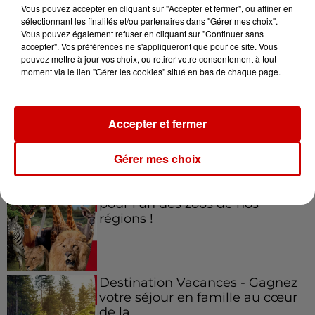
Vous pouvez accepter en cliquant sur "Accepter et fermer", ou affiner en
sélectionnant les finalités et/ou partenaires dans "Gérer mes choix".
Vous pouvez également refuser en cliquant sur "Continuer sans
accepter". Vos préférences ne s'appliqueront que pour ce site. Vous
Jeux
Voir plus
pouvez mettre à jour vos choix, ou retirer votre consentement à tout
moment via le lien "Gérer les cookies" situé en bas de chaque page.
Gagnez vos places pour le
festival Marché Gourmand 2026
Accepter et fermer
à Coulon !
Gérer mes choix
Le Duel - Gagnez vos entrées
pour l'un des zoos de nos
régions !
Destination Vacances - Gagnez
votre séjour en famille au cœur
de la...