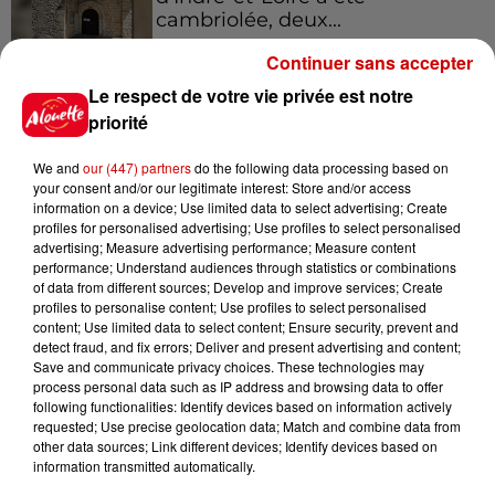
cambriolée, deux...
Continuer sans accepter
Le respect de votre vie privée est notre
10h20
Incendies suspects en Deux-
priorité
Sèvres et en Maine-et-Loire :
un...
We and
our (447) partners
do the following data processing based on
your consent and/or our legitimate interest: Store and/or access
information on a device; Use limited data to select advertising; Create
profiles for personalised advertising; Use profiles to select personalised
8h49
advertising; Measure advertising performance; Measure content
Rennes : enquête ouverte après
performance; Understand audiences through statistics or combinations
of data from different sources; Develop and improve services; Create
un accident impliquant un
profiles to personalise content; Use profiles to select personalised
conducteur...
content; Use limited data to select content; Ensure security, prevent and
detect fraud, and fix errors; Deliver and present advertising and content;
Save and communicate privacy choices. These technologies may
process personal data such as IP address and browsing data to offer
8 août 2026
following functionalities: Identify devices based on information actively
Aide carburant pour les "grands
requested; Use precise geolocation data; Match and combine data from
rouleurs" : le délai pour la...
other data sources; Link different devices; Identify devices based on
information transmitted automatically.