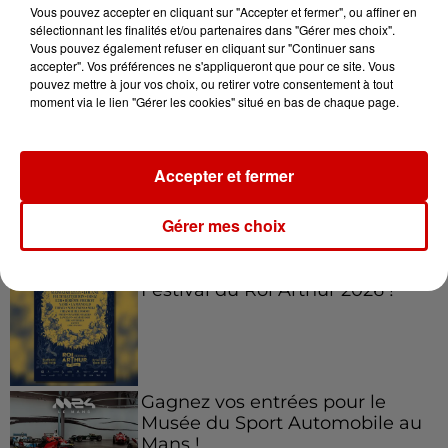
Vous pouvez accepter en cliquant sur "Accepter et fermer", ou affiner en
sélectionnant les finalités et/ou partenaires dans "Gérer mes choix".
Vous pouvez également refuser en cliquant sur "Continuer sans
accepter". Vos préférences ne s'appliqueront que pour ce site. Vous
Jeux
Voir plus
pouvez mettre à jour vos choix, ou retirer votre consentement à tout
moment via le lien "Gérer les cookies" situé en bas de chaque page.
Le Duel - Gagnez vos entrées
pour l'un des zoos de nos
Accepter et fermer
régions !
Gérer mes choix
Gagnez vos places pour le
Festival du Roi Arthur 2026 !
Gagnez vos entrées pour le
Musée du Sport Automobile au
Mans !