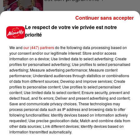
Continuer sans accepter
Le respect de votre vie privée est notre
15h54
Limoges : un bébé d'un mois
priorité
blessé dans un incendie, un
appartement...
We and
our (447) partners
do the following data processing based on
your consent and/or our legitimate interest: Store and/or access
information on a device; Use limited data to select advertising; Create
profiles for personalised advertising; Use profiles to select personalised
15h02
advertising; Measure advertising performance; Measure content
Éclipse solaire : découvrez les
performance; Understand audiences through statistics or combinations
of data from different sources; Develop and improve services; Create
meilleurs spots d'observation
profiles to personalise content; Use profiles to select personalised
du...
content; Use limited data to select content; Ensure security, prevent and
detect fraud, and fix errors; Deliver and present advertising and content;
Save and communicate privacy choices. These technologies may
process personal data such as IP address and browsing data to offer
11h51
following functionalities: Identify devices based on information actively
À LA UNE : professeur
requested; Use precise geolocation data; Match and combine data from
condamné, repreneurs pour
other data sources; Link different devices; Identify devices based on
Duralex et la...
information transmitted automatically.