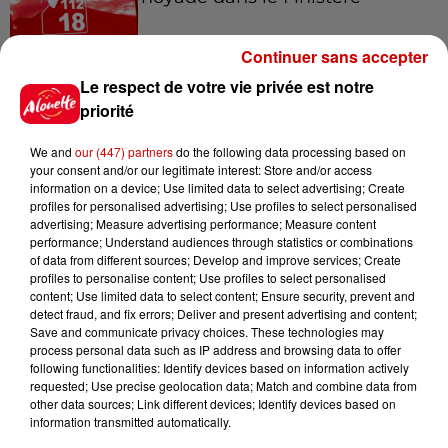
Continuer sans accepter
Le respect de votre vie privée est notre
14h48
Vendre un chiot en animalerie
priorité
peut coûter très cher
We and
our (447) partners
do the following data processing based on
your consent and/or our legitimate interest: Store and/or access
information on a device; Use limited data to select advertising; Create
profiles for personalised advertising; Use profiles to select personalised
14h03
advertising; Measure advertising performance; Measure content
Invasion de physalies sur des
performance; Understand audiences through statistics or combinations
of data from different sources; Develop and improve services; Create
plages du Sud-Ouest
profiles to personalise content; Use profiles to select personalised
content; Use limited data to select content; Ensure security, prevent and
detect fraud, and fix errors; Deliver and present advertising and content;
Save and communicate privacy choices. These technologies may
process personal data such as IP address and browsing data to offer
11h51
following functionalities: Identify devices based on information actively
À LA UNE : affaire Manon
requested; Use precise geolocation data; Match and combine data from
Relandeau, musée cambriolé et
other data sources; Link different devices; Identify devices based on
Amel Bent en...
information transmitted automatically.