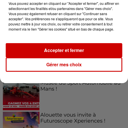
Vous pouvez accepter en cliquant sur "Accepter et fermer", ou affiner en
sélectionnant les finalités et/ou partenaires dans "Gérer mes choix".
Vous pouvez également refuser en cliquant sur "Continuer sans
accepter". Vos préférences ne s'appliqueront que pour ce site. Vous
Jeux
Voir plus
pouvez mettre à jour vos choix, ou retirer votre consentement à tout
moment via le lien "Gérer les cookies" situé en bas de chaque page.
Gagnez vos places pour le
Festival du Roi Arthur 2026 !
Accepter et fermer
Gérer mes choix
Gagnez vos entrées pour le
Musée du Sport Automobile au
Mans !
Alouette vous invite à
Futuroscope Xperiences !