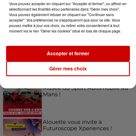
Vous pouvez accepter en cliquant sur "Accepter et fermer", ou affiner en
sélectionnant les finalités et/ou partenaires dans "Gérer mes choix".
Vous pouvez également refuser en cliquant sur "Continuer sans
accepter". Vos préférences ne s'appliqueront que pour ce site. Vous
Jeux
Voir plus
pouvez mettre à jour vos choix, ou retirer votre consentement à tout
moment via le lien "Gérer les cookies" situé en bas de chaque page.
Gagnez vos places pour le
Festival du Roi Arthur 2026 !
Accepter et fermer
Gérer mes choix
Gagnez vos entrées pour le
Musée du Sport Automobile au
Mans !
Alouette vous invite à
Futuroscope Xperiences !