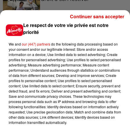
Continuer sans accepter
Le respect de votre vie privée est notre
6 août 2026
Un homme décède après une
priorité
noyade dans le Finistère
We and
our (447) partners
do the following data processing based on
your consent and/or our legitimate interest: Store and/or access
information on a device; Use limited data to select advertising; Create
profiles for personalised advertising; Use profiles to select personalised
6 août 2026
advertising; Measure advertising performance; Measure content
Vendre un chiot en animalerie
performance; Understand audiences through statistics or combinations
of data from different sources; Develop and improve services; Create
peut coûter très cher
profiles to personalise content; Use profiles to select personalised
content; Use limited data to select content; Ensure security, prevent and
detect fraud, and fix errors; Deliver and present advertising and content;
Save and communicate privacy choices. These technologies may
process personal data such as IP address and browsing data to offer
6 août 2026
following functionalities: Identify devices based on information actively
Invasion de physalies sur des
requested; Use precise geolocation data; Match and combine data from
plages du Sud-Ouest
other data sources; Link different devices; Identify devices based on
information transmitted automatically.