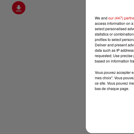
We and
our (447) partn
access information on a 
select personalised ad
statistics or combinatio
profiles to select person
Deliver and present adv
data such as IP address 
requested; Use precise g
based on information tra
Vous pouvez accepter en 
mes choix". Vous pouvez
ce site. Vous pouvez met
bas de chaque page.