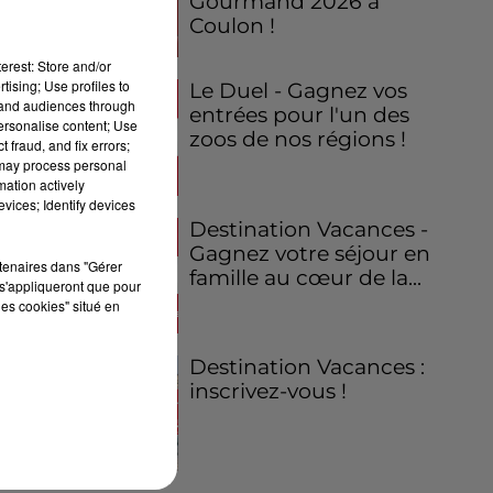
Gourmand 2026 à
Coulon !
erest: Store and/or
tising; Use profiles to
Le Duel - Gagnez vos
tand audiences through
entrées pour l'un des
personalise content; Use
zoos de nos régions !
 fraud, and fix errors;
 may process personal
mation actively
vices; Identify devices
Destination Vacances -
Gagnez votre séjour en
rtenaires dans "Gérer
famille au cœur de la...
s'appliqueront que pour
les cookies" situé en
Destination Vacances :
inscrivez-vous !