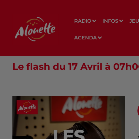
RADIO
INFOS
JE
AGENDA
Le flash du 17 Avril à 07h