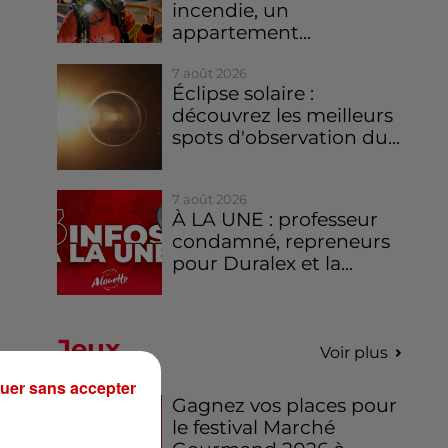
incendie, un
appartement...
7 août 2026
Éclipse solaire :
découvrez les meilleurs
spots d'observation du...
7 août 2026
À LA UNE : professeur
condamné, repreneurs
pour Duralex et la...
Jeux
Voir plus
uer sans accepter
Gagnez vos places pour
le festival Marché