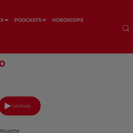
UX
PODCASTS
HOROSCOPE
00
Lecture
Alouette