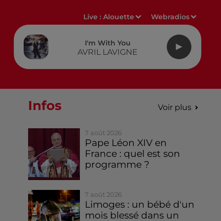
Live :
Alouette
Webradios
I'm With You
AVRIL LAVIGNE
Infos
Voir plus
7 août 2026
Pape Léon XIV en
France : quel est son
programme ?
7 août 2026
Limoges : un bébé d'un
mois blessé dans un