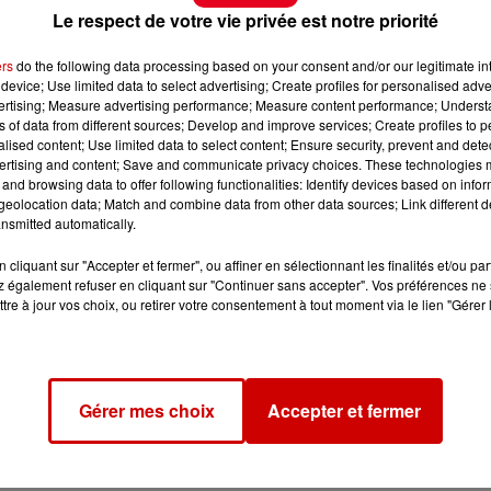
Le respect de votre vie privée est notre priorité
ers
do the following data processing based on your consent and/or our legitimate int
device; Use limited data to select advertising; Create profiles for personalised adver
vertising; Measure advertising performance; Measure content performance; Unders
ns of data from different sources; Develop and improve services; Create profiles to 
alised content; Use limited data to select content; Ensure security, prevent and detect
ertising and content; Save and communicate privacy choices. These technologies
and browsing data to offer following functionalities: Identify devices based on infor
eolocation data; Match and combine data from other data sources; Link different de
nsmitted automatically.
cliquant sur "Accepter et fermer", ou affiner en sélectionnant les finalités et/ou pa
 également refuser en cliquant sur "Continuer sans accepter". Vos préférences ne 
tre à jour vos choix, ou retirer votre consentement à tout moment via le lien "Gérer 
Gérer mes choix
Accepter et fermer