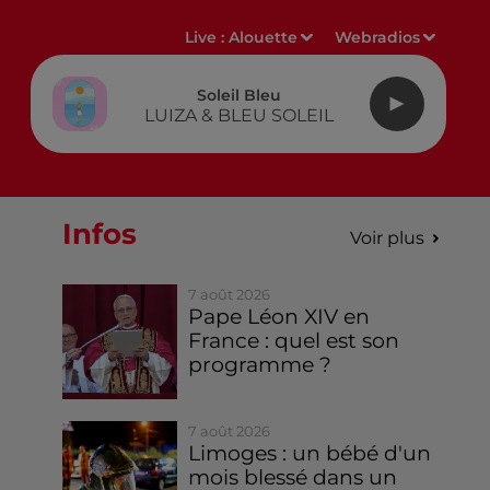
Live :
Alouette
Webradios
Soleil Bleu
LUIZA & BLEU SOLEIL
Infos
Voir plus
7 août 2026
Pape Léon XIV en
France : quel est son
programme ?
7 août 2026
Limoges : un bébé d'un
mois blessé dans un