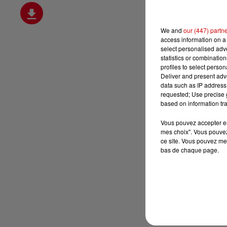
We and
our (447) partn
access information on a 
select personalised ad
statistics or combinatio
profiles to select person
Deliver and present adv
data such as IP address 
requested; Use precise g
based on information tra
Vous pouvez accepter en 
mes choix". Vous pouvez
ce site. Vous pouvez met
bas de chaque page.