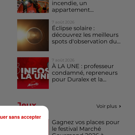
incendie, un
appartement...
7 août 2026
Éclipse solaire :
découvrez les meilleurs
spots d'observation du...
7 août 2026
À LA UNE : professeur
condamné, repreneurs
pour Duralex et la...
Jeux
Voir plus
uer sans accepter
Gagnez vos places pour
le festival Marché