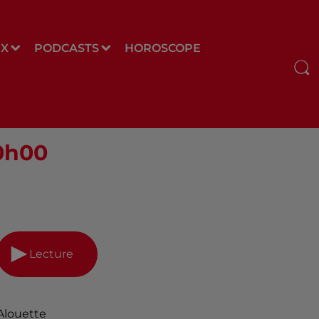
UX
PODCASTS
HOROSCOPE
10h00
Lecture
Alouette