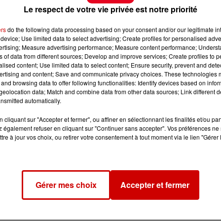
Le respect de votre vie privée est notre priorité
ers
do the following data processing based on your consent and/or our legitimate int
device; Use limited data to select advertising; Create profiles for personalised adver
vertising; Measure advertising performance; Measure content performance; Unders
ns of data from different sources; Develop and improve services; Create profiles to 
alised content; Use limited data to select content; Ensure security, prevent and detect
ertising and content; Save and communicate privacy choices. These technologies
and browsing data to offer following functionalities: Identify devices based on infor
eolocation data; Match and combine data from other data sources; Link different de
nsmitted automatically.
cliquant sur "Accepter et fermer", ou affiner en sélectionnant les finalités et/ou pa
 également refuser en cliquant sur "Continuer sans accepter". Vos préférences ne 
tre à jour vos choix, ou retirer votre consentement à tout moment via le lien "Gérer 
Gérer mes choix
Accepter et fermer