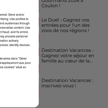
Gourmand 2026 à
Coulon !
erest: Store and/or
tising; Use profiles to
Le Duel - Gagnez vos
tand audiences through
entrées pour l'un des
personalise content; Use
zoos de nos régions !
 fraud, and fix errors;
 may process personal
mation actively
vices; Identify devices
Destination Vacances -
Gagnez votre séjour en
rtenaires dans "Gérer
famille au cœur de la...
s'appliqueront que pour
les cookies" situé en
Destination Vacances :
inscrivez-vous !