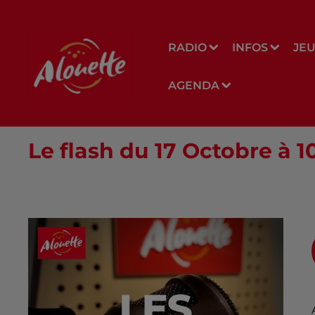
RADIO
INFOS
JE
AGENDA
Le flash du 17 Octobre à 