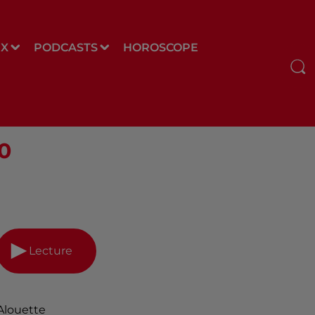
UX
PODCASTS
HOROSCOPE
00
Lecture
Alouette