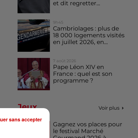
et dit regretter...
9h45
Cambriolages : plus de
18 000 logements visités
en juillet 2026, en...
7 août 2026
Pape Léon XIV en
France : quel est son
programme ?
Jeux
Voir plus
uer sans accepter
Gagnez vos places pour
le festival Marché
Gourmand 2026 à