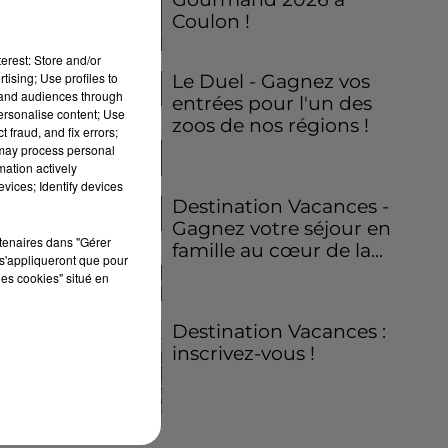
Coulon !
erest: Store and/or
tising; Use profiles to
Le Duel - Gagnez vos
tand audiences through
entrées pour l'un des
personalise content; Use
zoos de nos régions !
 fraud, and fix errors;
 may process personal
mation actively
vices; Identify devices
Destination Vacances -
Gagnez votre séjour en
rtenaires dans "Gérer
famille au cœur de la...
s'appliqueront que pour
les cookies" situé en
Destination Vacances :
inscrivez-vous !