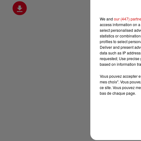
We and
our (447) partn
access information on a 
select personalised ad
statistics or combinatio
profiles to select person
Deliver and present adv
data such as IP address 
requested; Use precise g
based on information tra
Vous pouvez accepter en 
mes choix". Vous pouvez
ce site. Vous pouvez met
bas de chaque page.