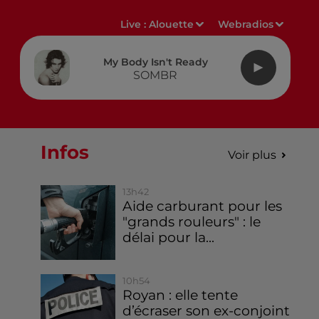
Live :
Alouette
Webradios
My Body Isn't Ready
SOMBR
Infos
Voir plus
13h42
Aide carburant pour les
"grands rouleurs" : le
délai pour la...
10h54
Royan : elle tente
d’écraser son ex-conjoint