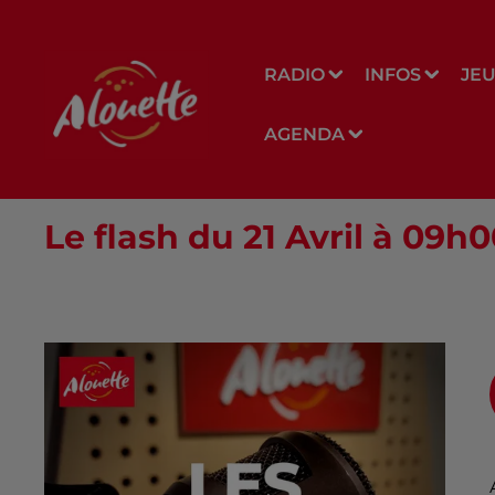
RADIO
INFOS
JE
AGENDA
Le flash du 21 Avril à 09h