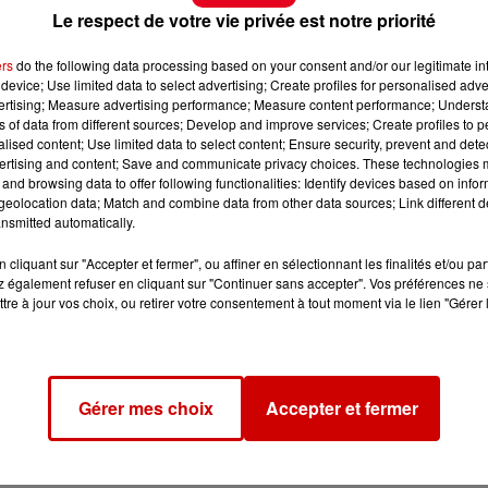
Le respect de votre vie privée est notre priorité
ers
do the following data processing based on your consent and/or our legitimate int
device; Use limited data to select advertising; Create profiles for personalised adver
vertising; Measure advertising performance; Measure content performance; Unders
ns of data from different sources; Develop and improve services; Create profiles to 
alised content; Use limited data to select content; Ensure security, prevent and detect
ertising and content; Save and communicate privacy choices. These technologies
and browsing data to offer following functionalities: Identify devices based on infor
eolocation data; Match and combine data from other data sources; Link different de
nsmitted automatically.
cliquant sur "Accepter et fermer", ou affiner en sélectionnant les finalités et/ou pa
 également refuser en cliquant sur "Continuer sans accepter". Vos préférences ne 
tre à jour vos choix, ou retirer votre consentement à tout moment via le lien "Gérer 
Gérer mes choix
Accepter et fermer