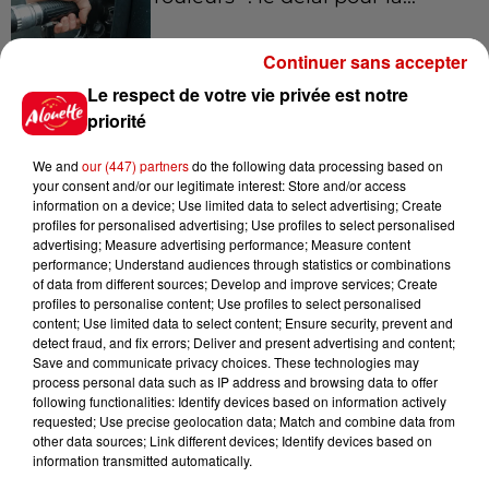
Continuer sans accepter
Le respect de votre vie privée est notre
10h54
Royan : elle tente d’écraser son
priorité
ex-conjoint et dit regretter...
We and
our (447) partners
do the following data processing based on
your consent and/or our legitimate interest: Store and/or access
information on a device; Use limited data to select advertising; Create
profiles for personalised advertising; Use profiles to select personalised
9h45
advertising; Measure advertising performance; Measure content
Cambriolages : plus de 18 000
performance; Understand audiences through statistics or combinations
of data from different sources; Develop and improve services; Create
logements visités en juillet 2026,
profiles to personalise content; Use profiles to select personalised
en...
content; Use limited data to select content; Ensure security, prevent and
detect fraud, and fix errors; Deliver and present advertising and content;
Save and communicate privacy choices. These technologies may
process personal data such as IP address and browsing data to offer
7 août 2026
following functionalities: Identify devices based on information actively
Pape Léon XIV en France : quel
requested; Use precise geolocation data; Match and combine data from
est son programme ?
other data sources; Link different devices; Identify devices based on
information transmitted automatically.