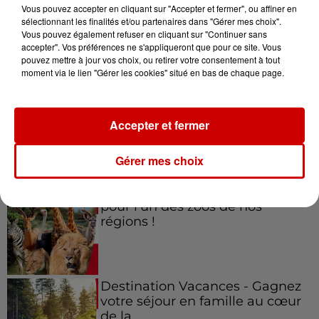
Vous pouvez accepter en cliquant sur "Accepter et fermer", ou affiner en
sélectionnant les finalités et/ou partenaires dans "Gérer mes choix".
Vous pouvez également refuser en cliquant sur "Continuer sans
accepter". Vos préférences ne s'appliqueront que pour ce site. Vous
Jeux
Voir plus
pouvez mettre à jour vos choix, ou retirer votre consentement à tout
moment via le lien "Gérer les cookies" situé en bas de chaque page.
Gagnez vos places pour le
festival Marché Gourmand 2026
Accepter et fermer
à Coulon !
Gérer mes choix
Le Duel - Gagnez vos entrées
pour l'un des zoos de nos
régions !
Destination Vacances - Gagnez
votre séjour en famille au cœur
de la...