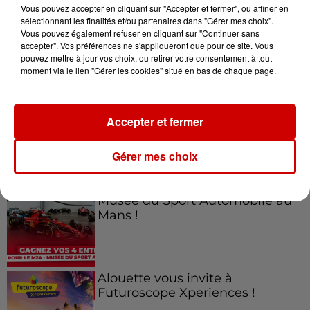
Vous pouvez accepter en cliquant sur "Accepter et fermer", ou affiner en
sélectionnant les finalités et/ou partenaires dans "Gérer mes choix".
Vous pouvez également refuser en cliquant sur "Continuer sans
accepter". Vos préférences ne s'appliqueront que pour ce site. Vous
Jeux
Voir plus
pouvez mettre à jour vos choix, ou retirer votre consentement à tout
moment via le lien "Gérer les cookies" situé en bas de chaque page.
Gagnez vos places pour le
Festival du Roi Arthur 2026 !
Accepter et fermer
Gérer mes choix
Gagnez vos entrées pour le
Musée du Sport Automobile au
Mans !
Alouette vous invite à
Futuroscope Xperiences !