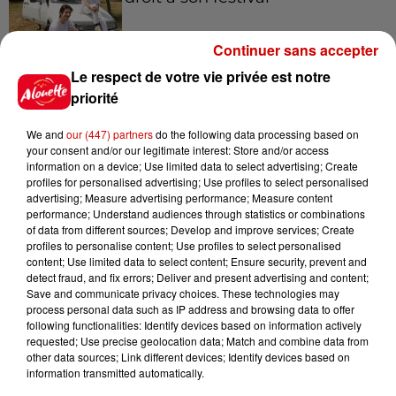
Continuer sans accepter
Le respect de votre vie privée est notre
6 août 2026
Un homme décède après une
priorité
noyade dans le Finistère
We and
our (447) partners
do the following data processing based on
your consent and/or our legitimate interest: Store and/or access
information on a device; Use limited data to select advertising; Create
profiles for personalised advertising; Use profiles to select personalised
6 août 2026
advertising; Measure advertising performance; Measure content
Vendre un chiot en animalerie
performance; Understand audiences through statistics or combinations
of data from different sources; Develop and improve services; Create
peut coûter très cher
profiles to personalise content; Use profiles to select personalised
content; Use limited data to select content; Ensure security, prevent and
detect fraud, and fix errors; Deliver and present advertising and content;
Save and communicate privacy choices. These technologies may
process personal data such as IP address and browsing data to offer
6 août 2026
following functionalities: Identify devices based on information actively
Invasion de physalies sur des
requested; Use precise geolocation data; Match and combine data from
plages du Sud-Ouest
other data sources; Link different devices; Identify devices based on
information transmitted automatically.