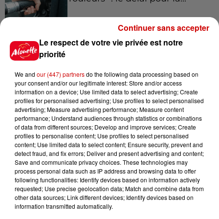
Continuer sans accepter
Le respect de votre vie privée est notre
10h54
Royan : elle tente d’écraser son
priorité
ex-conjoint et dit regretter...
We and
our (447) partners
do the following data processing based on
your consent and/or our legitimate interest: Store and/or access
information on a device; Use limited data to select advertising; Create
profiles for personalised advertising; Use profiles to select personalised
9h45
advertising; Measure advertising performance; Measure content
Cambriolages : plus de 18 000
performance; Understand audiences through statistics or combinations
of data from different sources; Develop and improve services; Create
logements visités en juillet 2026,
profiles to personalise content; Use profiles to select personalised
en...
content; Use limited data to select content; Ensure security, prevent and
detect fraud, and fix errors; Deliver and present advertising and content;
Save and communicate privacy choices. These technologies may
process personal data such as IP address and browsing data to offer
7 août 2026
following functionalities: Identify devices based on information actively
Pape Léon XIV en France : quel
requested; Use precise geolocation data; Match and combine data from
est son programme ?
other data sources; Link different devices; Identify devices based on
information transmitted automatically.