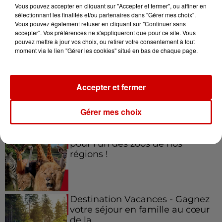
Vous pouvez accepter en cliquant sur "Accepter et fermer", ou affiner en
sélectionnant les finalités et/ou partenaires dans "Gérer mes choix".
Vous pouvez également refuser en cliquant sur "Continuer sans
accepter". Vos préférences ne s'appliqueront que pour ce site. Vous
Jeux
Voir plus
pouvez mettre à jour vos choix, ou retirer votre consentement à tout
moment via le lien "Gérer les cookies" situé en bas de chaque page.
Gagnez vos places pour le
festival Marché Gourmand 2026
Accepter et fermer
à Coulon !
Gérer mes choix
Le Duel - Gagnez vos entrées
pour l'un des zoos de nos
régions !
Destination Vacances - Gagnez
votre séjour en famille au cœur
de la...