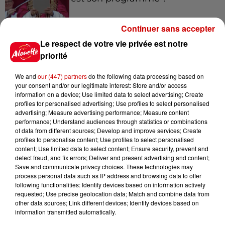
Continuer sans accepter
Le respect de votre vie privée est notre
7 août 2026
Limoges : un bébé d'un mois
priorité
blessé dans un incendie, un
appartement...
We and
our (447) partners
do the following data processing based on
your consent and/or our legitimate interest: Store and/or access
information on a device; Use limited data to select advertising; Create
profiles for personalised advertising; Use profiles to select personalised
7 août 2026
advertising; Measure advertising performance; Measure content
Éclipse solaire : découvrez les
performance; Understand audiences through statistics or combinations
of data from different sources; Develop and improve services; Create
meilleurs spots d'observation
profiles to personalise content; Use profiles to select personalised
du...
content; Use limited data to select content; Ensure security, prevent and
detect fraud, and fix errors; Deliver and present advertising and content;
Save and communicate privacy choices. These technologies may
process personal data such as IP address and browsing data to offer
7 août 2026
following functionalities: Identify devices based on information actively
À LA UNE : professeur
requested; Use precise geolocation data; Match and combine data from
condamné, repreneurs pour
other data sources; Link different devices; Identify devices based on
Duralex et la...
information transmitted automatically.