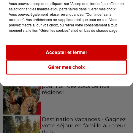
Vous pouvez accepter en cliquant sur "Accepter et fermer", ou affiner en
sélectionnant les finalités et/ou partenaires dans "Gérer mes choix".
Vous pouvez également refuser en cliquant sur "Continuer sans
accepter". Vos préférences ne s'appliqueront que pour ce site. Vous
Jeux
Voir plus
pouvez mettre à jour vos choix, ou retirer votre consentement à tout
moment via le lien "Gérer les cookies" situé en bas de chaque page.
Gagnez vos places pour le
festival Marché Gourmand 2026
Accepter et fermer
à Coulon !
Gérer mes choix
Le Duel - Gagnez vos entrées
pour l'un des zoos de nos
régions !
Destination Vacances - Gagnez
votre séjour en famille au cœur
de la...