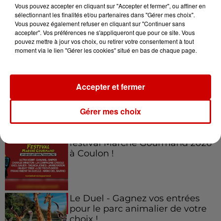
Vous pouvez accepter en cliquant sur "Accepter et fermer", ou affiner en
sélectionnant les finalités et/ou partenaires dans "Gérer mes choix".
Vous pouvez également refuser en cliquant sur "Continuer sans
accepter". Vos préférences ne s'appliqueront que pour ce site. Vous
Jeux
Voir plus
pouvez mettre à jour vos choix, ou retirer votre consentement à tout
moment via le lien "Gérer les cookies" situé en bas de chaque page.
Gagnez vos places pour
l'événement Ride the Show à
Accepter et fermer
Morlaix !
Gérer mes choix
Gagnez vos places pour le
festival Marché Gourmand 2026
à Coulon !
Le Duel - Gagnez vos entrées
pour le parc animalier de votre
choix !