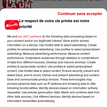
Continuer sans accepter
Le respect de votre vie privée est notre
11h28
Le Choc des terroirs : le Curé
priorité
Nantais ou le Chabichou du
Poitou ?...
We and
our (447) partners
do the following data processing based on
your consent and/or our legitimate interest: Store and/or access
information on a device; Use limited data to select advertising; Create
profiles for personalised advertising; Use profiles to select personalised
11h11
advertising; Measure advertising performance; Measure content
Face aux aboiements de chiens
performance; Understand audiences through statistics or combinations
of data from different sources; Develop and improve services; Create
bruyants, cette commune de
profiles to personalise content; Use profiles to select personalised
l’Ouest...
content; Use limited data to select content; Ensure security, prevent and
detect fraud, and fix errors; Deliver and present advertising and content;
Save and communicate privacy choices. These technologies may
process personal data such as IP address and browsing data to offer
10h32
following functionalities: Identify devices based on information actively
"Nous sommes passés à côté
requested; Use precise geolocation data; Match and combine data from
d'un drame" : une voiture chute
other data sources; Link different devices; Identify devices based on
sur la...
information transmitted automatically.