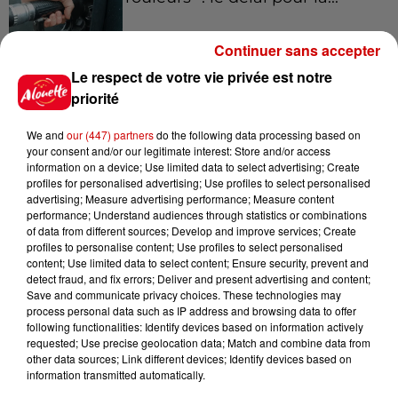
Continuer sans accepter
Le respect de votre vie privée est notre
8 août 2026
Royan : elle tente d’écraser son
priorité
ex-conjoint et dit regretter...
We and
our (447) partners
do the following data processing based on
your consent and/or our legitimate interest: Store and/or access
information on a device; Use limited data to select advertising; Create
profiles for personalised advertising; Use profiles to select personalised
8 août 2026
advertising; Measure advertising performance; Measure content
Cambriolages : plus de 18 000
performance; Understand audiences through statistics or combinations
of data from different sources; Develop and improve services; Create
logements visités en juillet 2026,
profiles to personalise content; Use profiles to select personalised
en...
content; Use limited data to select content; Ensure security, prevent and
detect fraud, and fix errors; Deliver and present advertising and content;
Save and communicate privacy choices. These technologies may
process personal data such as IP address and browsing data to offer
7 août 2026
following functionalities: Identify devices based on information actively
Pape Léon XIV en France : quel
requested; Use precise geolocation data; Match and combine data from
est son programme ?
other data sources; Link different devices; Identify devices based on
information transmitted automatically.