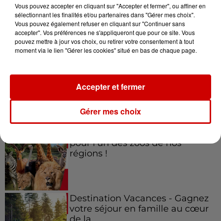
Vous pouvez accepter en cliquant sur "Accepter et fermer", ou affiner en
sélectionnant les finalités et/ou partenaires dans "Gérer mes choix".
Vous pouvez également refuser en cliquant sur "Continuer sans
accepter". Vos préférences ne s'appliqueront que pour ce site. Vous
Jeux
Voir plus
pouvez mettre à jour vos choix, ou retirer votre consentement à tout
moment via le lien "Gérer les cookies" situé en bas de chaque page.
Gagnez vos places pour le
festival Marché Gourmand 2026
Accepter et fermer
à Coulon !
Gérer mes choix
Le Duel - Gagnez vos entrées
pour l'un des zoos de nos
régions !
Destination Vacances - Gagnez
votre séjour en famille au cœur
de la...