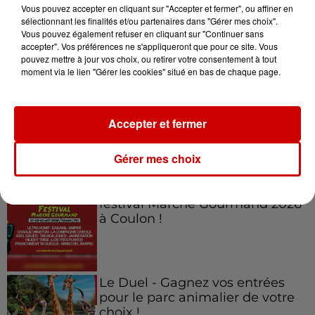
Vous pouvez accepter en cliquant sur "Accepter et fermer", ou affiner en
sélectionnant les finalités et/ou partenaires dans "Gérer mes choix".
Vous pouvez également refuser en cliquant sur "Continuer sans
accepter". Vos préférences ne s'appliqueront que pour ce site. Vous
Jeux
Voir plus
pouvez mettre à jour vos choix, ou retirer votre consentement à tout
moment via le lien "Gérer les cookies" situé en bas de chaque page.
Gagnez vos places pour
l'événement Ride the Show à
Accepter et fermer
Morlaix !
Gérer mes choix
Gagnez vos places pour le
festival Marché Gourmand 2026
à Coulon !
Le Duel - Gagnez vos entrées
pour le parc animalier de votre
choix !