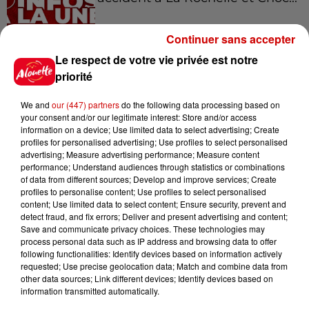
Continuer sans accepter
Le respect de votre vie privée est notre
14h47
Jouets antistress "Squishy" :
priorité
appel à la prudence après un
incident
We and
our (447) partners
do the following data processing based on
your consent and/or our legitimate interest: Store and/or access
information on a device; Use limited data to select advertising; Create
profiles for personalised advertising; Use profiles to select personalised
12h37
advertising; Measure advertising performance; Measure content
Bordeaux : un voleur traverse le
performance; Understand audiences through statistics or combinations
of data from different sources; Develop and improve services; Create
faux plafond de l'hôpital et...
profiles to personalise content; Use profiles to select personalised
content; Use limited data to select content; Ensure security, prevent and
detect fraud, and fix errors; Deliver and present advertising and content;
Save and communicate privacy choices. These technologies may
process personal data such as IP address and browsing data to offer
11h28
following functionalities: Identify devices based on information actively
Le Choc des terroirs : le Curé
requested; Use precise geolocation data; Match and combine data from
Nantais ou le Chabichou du
other data sources; Link different devices; Identify devices based on
Poitou ?...
information transmitted automatically.