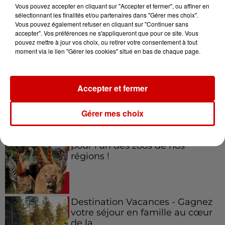
Vous pouvez accepter en cliquant sur "Accepter et fermer", ou affiner en
sélectionnant les finalités et/ou partenaires dans "Gérer mes choix".
Vous pouvez également refuser en cliquant sur "Continuer sans
accepter". Vos préférences ne s'appliqueront que pour ce site. Vous
Jeux
Voir plus
pouvez mettre à jour vos choix, ou retirer votre consentement à tout
moment via le lien "Gérer les cookies" situé en bas de chaque page.
Gagnez vos places pour le
festival Marché Gourmand 2026
Accepter et fermer
à Coulon !
Gérer mes choix
Le Duel - Gagnez vos entrées
pour l'un des zoos de nos
régions !
Destination Vacances - Gagnez
votre séjour en famille au cœur
de la...