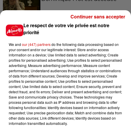
Continuer sans accepter
Le respect de votre vie privée est notre
11h12
L’église de cette commune
priorité
d’Indre-et-Loire a été
cambriolée, deux...
We and
our (447) partners
do the following data processing based on
your consent and/or our legitimate interest: Store and/or access
information on a device; Use limited data to select advertising; Create
profiles for personalised advertising; Use profiles to select personalised
10h20
advertising; Measure advertising performance; Measure content
Incendies suspects en Deux-
performance; Understand audiences through statistics or combinations
of data from different sources; Develop and improve services; Create
Sèvres et en Maine-et-Loire :
profiles to personalise content; Use profiles to select personalised
un...
content; Use limited data to select content; Ensure security, prevent and
detect fraud, and fix errors; Deliver and present advertising and content;
Save and communicate privacy choices. These technologies may
process personal data such as IP address and browsing data to offer
8h49
following functionalities: Identify devices based on information actively
Rennes : enquête ouverte après
requested; Use precise geolocation data; Match and combine data from
un accident impliquant un
other data sources; Link different devices; Identify devices based on
conducteur...
information transmitted automatically.