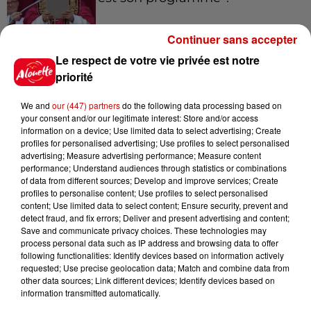
Continuer sans accepter
Le respect de votre vie privée est notre
15h54
Limoges : un bébé d'un mois
priorité
blessé dans un incendie, un
appartement...
We and
our (447) partners
do the following data processing based on
your consent and/or our legitimate interest: Store and/or access
information on a device; Use limited data to select advertising; Create
profiles for personalised advertising; Use profiles to select personalised
15h02
advertising; Measure advertising performance; Measure content
Éclipse solaire : découvrez les
performance; Understand audiences through statistics or combinations
of data from different sources; Develop and improve services; Create
meilleurs spots d'observation
profiles to personalise content; Use profiles to select personalised
du...
content; Use limited data to select content; Ensure security, prevent and
detect fraud, and fix errors; Deliver and present advertising and content;
Save and communicate privacy choices. These technologies may
process personal data such as IP address and browsing data to offer
11h51
following functionalities: Identify devices based on information actively
À LA UNE : professeur
requested; Use precise geolocation data; Match and combine data from
condamné, repreneurs pour
other data sources; Link different devices; Identify devices based on
Duralex et la...
information transmitted automatically.