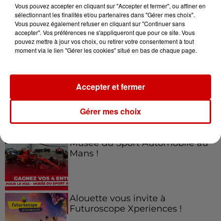
Vous pouvez accepter en cliquant sur "Accepter et fermer", ou affiner en
sélectionnant les finalités et/ou partenaires dans "Gérer mes choix".
Vous pouvez également refuser en cliquant sur "Continuer sans
accepter". Vos préférences ne s'appliqueront que pour ce site. Vous
Jeux
Voir plus
pouvez mettre à jour vos choix, ou retirer votre consentement à tout
moment via le lien "Gérer les cookies" situé en bas de chaque page.
Gagnez vos places pour le
Festival du Roi Arthur 2026 !
Accepter et fermer
Gérer mes choix
Gagnez vos entrées pour le
Musée du Sport Automobile au
Mans !
Alouette vous invite à
Futuroscope Xperiences !