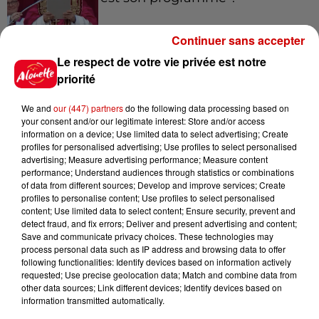
Continuer sans accepter
Le respect de votre vie privée est notre
7 août 2026
Limoges : un bébé d'un mois
priorité
blessé dans un incendie, un
appartement...
We and
our (447) partners
do the following data processing based on
your consent and/or our legitimate interest: Store and/or access
information on a device; Use limited data to select advertising; Create
profiles for personalised advertising; Use profiles to select personalised
7 août 2026
advertising; Measure advertising performance; Measure content
Éclipse solaire : découvrez les
performance; Understand audiences through statistics or combinations
of data from different sources; Develop and improve services; Create
meilleurs spots d'observation
profiles to personalise content; Use profiles to select personalised
du...
content; Use limited data to select content; Ensure security, prevent and
detect fraud, and fix errors; Deliver and present advertising and content;
Save and communicate privacy choices. These technologies may
process personal data such as IP address and browsing data to offer
7 août 2026
following functionalities: Identify devices based on information actively
À LA UNE : professeur
requested; Use precise geolocation data; Match and combine data from
condamné, repreneurs pour
other data sources; Link different devices; Identify devices based on
Duralex et la...
information transmitted automatically.