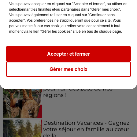
Vous pouvez accepter en cliquant sur "Accepter et fermer", ou affiner en
sélectionnant les finalités et/ou partenaires dans "Gérer mes choix".
Vous pouvez également refuser en cliquant sur "Continuer sans
accepter". Vos préférences ne s'appliqueront que pour ce site. Vous
Jeux
Voir plus
pouvez mettre à jour vos choix, ou retirer votre consentement à tout
moment via le lien "Gérer les cookies" situé en bas de chaque page.
Gagnez vos places pour le
festival Marché Gourmand 2026
Accepter et fermer
à Coulon !
Gérer mes choix
Le Duel - Gagnez vos entrées
pour l'un des zoos de nos
régions !
Destination Vacances - Gagnez
votre séjour en famille au cœur
de la...