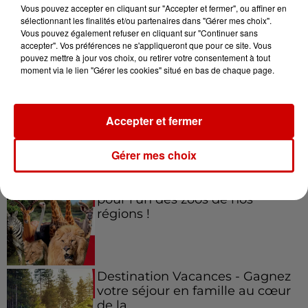
Vous pouvez accepter en cliquant sur "Accepter et fermer", ou affiner en
sélectionnant les finalités et/ou partenaires dans "Gérer mes choix".
Vous pouvez également refuser en cliquant sur "Continuer sans
accepter". Vos préférences ne s'appliqueront que pour ce site. Vous
Jeux
Voir plus
pouvez mettre à jour vos choix, ou retirer votre consentement à tout
moment via le lien "Gérer les cookies" situé en bas de chaque page.
Gagnez vos places pour le
festival Marché Gourmand 2026
Accepter et fermer
à Coulon !
Gérer mes choix
Le Duel - Gagnez vos entrées
pour l'un des zoos de nos
régions !
Destination Vacances - Gagnez
votre séjour en famille au cœur
de la...