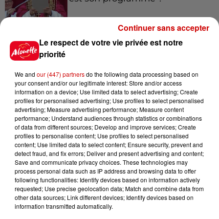
Continuer sans accepter
Le respect de votre vie privée est notre
7 août 2026
Limoges : un bébé d'un mois
priorité
blessé dans un incendie, un
appartement...
We and
our (447) partners
do the following data processing based on
your consent and/or our legitimate interest: Store and/or access
information on a device; Use limited data to select advertising; Create
profiles for personalised advertising; Use profiles to select personalised
7 août 2026
advertising; Measure advertising performance; Measure content
Éclipse solaire : découvrez les
performance; Understand audiences through statistics or combinations
of data from different sources; Develop and improve services; Create
meilleurs spots d'observation
profiles to personalise content; Use profiles to select personalised
du...
content; Use limited data to select content; Ensure security, prevent and
detect fraud, and fix errors; Deliver and present advertising and content;
Save and communicate privacy choices. These technologies may
process personal data such as IP address and browsing data to offer
7 août 2026
following functionalities: Identify devices based on information actively
À LA UNE : professeur
requested; Use precise geolocation data; Match and combine data from
condamné, repreneurs pour
other data sources; Link different devices; Identify devices based on
Duralex et la...
information transmitted automatically.