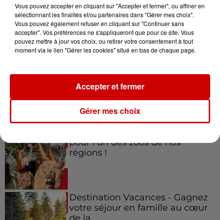
Vous pouvez accepter en cliquant sur "Accepter et fermer", ou affiner en
sélectionnant les finalités et/ou partenaires dans "Gérer mes choix".
Vous pouvez également refuser en cliquant sur "Continuer sans
accepter". Vos préférences ne s'appliqueront que pour ce site. Vous
Jeux
Voir plus
pouvez mettre à jour vos choix, ou retirer votre consentement à tout
moment via le lien "Gérer les cookies" situé en bas de chaque page.
Gagnez vos places pour le
festival Marché Gourmand 2026
Accepter et fermer
à Coulon !
Gérer mes choix
Le Duel - Gagnez vos entrées
pour l'un des zoos de nos
régions !
Destination Vacances - Gagnez
votre séjour en famille au cœur
de la...