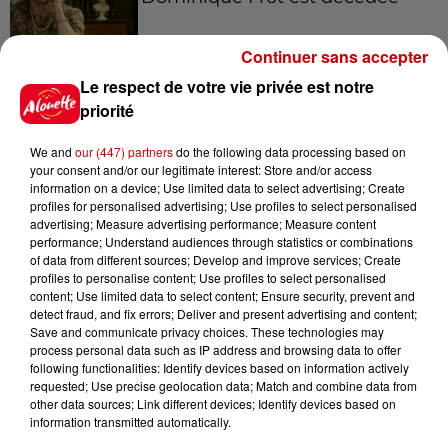
Continuer sans accepter
Le respect de votre vie privée est notre
11h12
L’église de cette commune
priorité
d’Indre-et-Loire a été
cambriolée, deux...
We and
our (447) partners
do the following data processing based on
your consent and/or our legitimate interest: Store and/or access
information on a device; Use limited data to select advertising; Create
profiles for personalised advertising; Use profiles to select personalised
10h20
advertising; Measure advertising performance; Measure content
Incendies suspects en Deux-
performance; Understand audiences through statistics or combinations
of data from different sources; Develop and improve services; Create
Sèvres et en Maine-et-Loire :
profiles to personalise content; Use profiles to select personalised
un...
content; Use limited data to select content; Ensure security, prevent and
detect fraud, and fix errors; Deliver and present advertising and content;
Save and communicate privacy choices. These technologies may
process personal data such as IP address and browsing data to offer
8h49
following functionalities: Identify devices based on information actively
Rennes : enquête ouverte après
requested; Use precise geolocation data; Match and combine data from
un accident impliquant un
other data sources; Link different devices; Identify devices based on
conducteur...
information transmitted automatically.