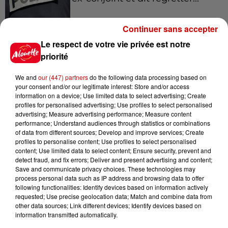
Continuer sans accepter
Le respect de votre vie privée est notre
9h45
Cambriolages : plus de 18 000
priorité
logements visités en juillet 2026,
en...
We and
our (447) partners
do the following data processing based on
your consent and/or our legitimate interest: Store and/or access
information on a device; Use limited data to select advertising; Create
profiles for personalised advertising; Use profiles to select personalised
7 août 2026
advertising; Measure advertising performance; Measure content
Pape Léon XIV en France : quel
performance; Understand audiences through statistics or combinations
of data from different sources; Develop and improve services; Create
est son programme ?
profiles to personalise content; Use profiles to select personalised
content; Use limited data to select content; Ensure security, prevent and
detect fraud, and fix errors; Deliver and present advertising and content;
Save and communicate privacy choices. These technologies may
process personal data such as IP address and browsing data to offer
7 août 2026
following functionalities: Identify devices based on information actively
Limoges : un bébé d'un mois
requested; Use precise geolocation data; Match and combine data from
blessé dans un incendie, un
other data sources; Link different devices; Identify devices based on
appartement...
information transmitted automatically.