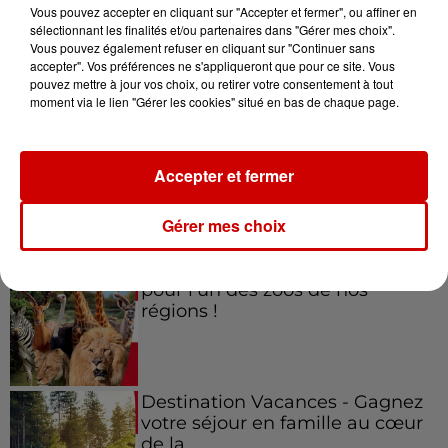
Vous pouvez accepter en cliquant sur "Accepter et fermer", ou affiner en
sélectionnant les finalités et/ou partenaires dans "Gérer mes choix".
Vous pouvez également refuser en cliquant sur "Continuer sans
accepter". Vos préférences ne s'appliqueront que pour ce site. Vous
Jeux
Voir plus
pouvez mettre à jour vos choix, ou retirer votre consentement à tout
moment via le lien "Gérer les cookies" situé en bas de chaque page.
Gagnez vos places pour le
festival Marché Gourmand 2026
Accepter et fermer
à Coulon !
Gérer mes choix
Le Duel - Gagnez vos entrées
pour l'un des zoos de nos
régions !
Destination Vacances - Gagnez
votre séjour en famille au cœur
de la...