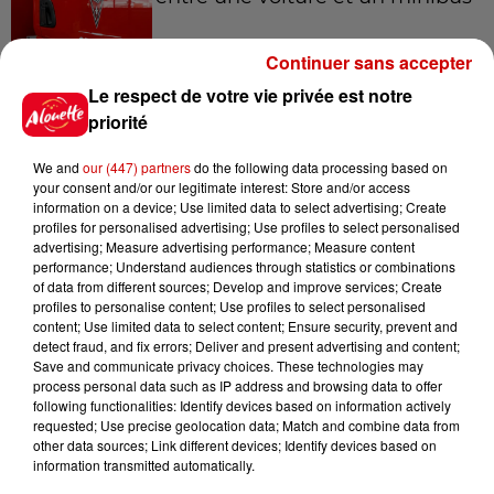
Continuer sans accepter
Le respect de votre vie privée est notre
5 août 2026
Violences conjugales : le chef
priorité
Jean Imbert (Top Chef) rattrapé
par...
We and
our (447) partners
do the following data processing based on
your consent and/or our legitimate interest: Store and/or access
information on a device; Use limited data to select advertising; Create
profiles for personalised advertising; Use profiles to select personalised
5 août 2026
advertising; Measure advertising performance; Measure content
"Attention au démarchage
performance; Understand audiences through statistics or combinations
of data from different sources; Develop and improve services; Create
abusif" : la préfecture de la
profiles to personalise content; Use profiles to select personalised
Gironde...
content; Use limited data to select content; Ensure security, prevent and
detect fraud, and fix errors; Deliver and present advertising and content;
Save and communicate privacy choices. These technologies may
process personal data such as IP address and browsing data to offer
5 août 2026
following functionalities: Identify devices based on information actively
À LA UNE : incendie à La
requested; Use precise geolocation data; Match and combine data from
Rochelle, mégaferme de
other data sources; Link different devices; Identify devices based on
saumons et succès...
information transmitted automatically.