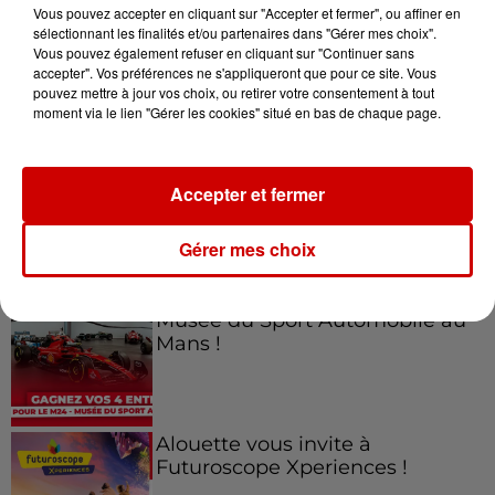
Vous pouvez accepter en cliquant sur "Accepter et fermer", ou affiner en
sélectionnant les finalités et/ou partenaires dans "Gérer mes choix".
Vous pouvez également refuser en cliquant sur "Continuer sans
accepter". Vos préférences ne s'appliqueront que pour ce site. Vous
Jeux
Voir plus
pouvez mettre à jour vos choix, ou retirer votre consentement à tout
moment via le lien "Gérer les cookies" situé en bas de chaque page.
Gagnez vos places pour le
Festival du Roi Arthur 2026 !
Accepter et fermer
Gérer mes choix
Gagnez vos entrées pour le
Musée du Sport Automobile au
Mans !
Alouette vous invite à
Futuroscope Xperiences !