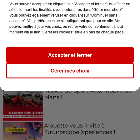
Vous pouvez accepter en cliquant sur "Accepter et fermer", ou affiner en
sélectionnant les finalités et/ou partenaires dans "Gérer mes choix".
Vous pouvez également refuser en cliquant sur "Continuer sans
accepter". Vos préférences ne s'appliqueront que pour ce site. Vous
Jeux
Voir plus
pouvez mettre à jour vos choix, ou retirer votre consentement à tout
moment via le lien "Gérer les cookies" situé en bas de chaque page.
Gagnez vos places pour le
Festival du Roi Arthur 2026 !
Accepter et fermer
Gérer mes choix
Gagnez vos entrées pour le
Musée du Sport Automobile au
Mans !
Alouette vous invite à
Futuroscope Xperiences !