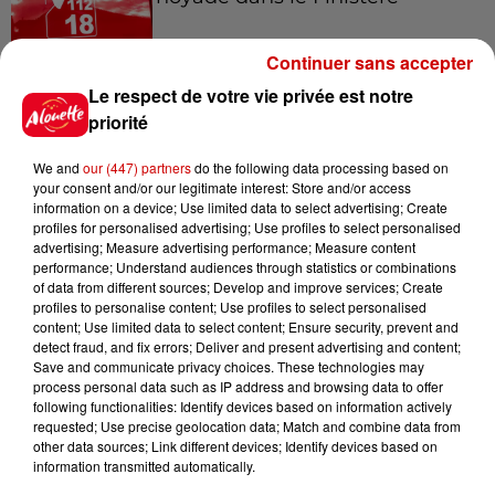
Continuer sans accepter
Le respect de votre vie privée est notre
14h48
Vendre un chiot en animalerie
priorité
peut coûter très cher
We and
our (447) partners
do the following data processing based on
your consent and/or our legitimate interest: Store and/or access
information on a device; Use limited data to select advertising; Create
profiles for personalised advertising; Use profiles to select personalised
14h03
advertising; Measure advertising performance; Measure content
Invasion de physalies sur des
performance; Understand audiences through statistics or combinations
of data from different sources; Develop and improve services; Create
plages du Sud-Ouest
profiles to personalise content; Use profiles to select personalised
content; Use limited data to select content; Ensure security, prevent and
detect fraud, and fix errors; Deliver and present advertising and content;
Save and communicate privacy choices. These technologies may
process personal data such as IP address and browsing data to offer
11h51
following functionalities: Identify devices based on information actively
À LA UNE : affaire Manon
requested; Use precise geolocation data; Match and combine data from
Relandeau, musée cambriolé et
other data sources; Link different devices; Identify devices based on
Amel Bent en...
information transmitted automatically.