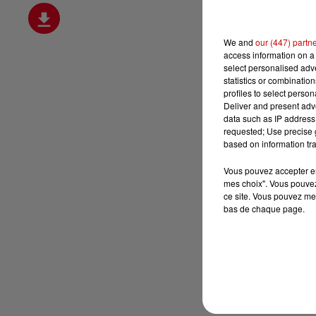
We and
our (447) partn
access information on a 
select personalised ad
statistics or combinatio
profiles to select person
Deliver and present adv
data such as IP address 
requested; Use precise g
based on information tra
Vous pouvez accepter en 
mes choix". Vous pouvez
ce site. Vous pouvez met
bas de chaque page.