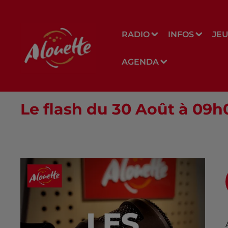
RADIO
INFOS
JE
AGENDA
Le flash du 30 Août à 09h