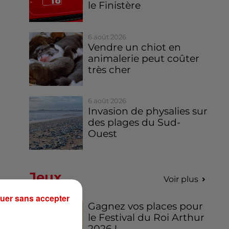
le Finistère
6 août 2026
Vendre un chiot en
animalerie peut coûter
très cher
6 août 2026
Invasion de physalies sur
des plages du Sud-
Ouest
Jeux
Voir plus
uer sans accepter
Gagnez vos places pour
le Festival du Roi Arthur
2026 !