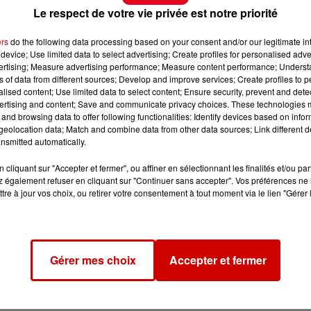
Le respect de votre vie privée est notre priorité
ers
do the following data processing based on your consent and/or our legitimate int
device; Use limited data to select advertising; Create profiles for personalised adver
vertising; Measure advertising performance; Measure content performance; Unders
ns of data from different sources; Develop and improve services; Create profiles to 
alised content; Use limited data to select content; Ensure security, prevent and detect
ertising and content; Save and communicate privacy choices. These technologies
and browsing data to offer following functionalities: Identify devices based on infor
eolocation data; Match and combine data from other data sources; Link different de
nsmitted automatically.
cliquant sur "Accepter et fermer", ou affiner en sélectionnant les finalités et/ou pa
 également refuser en cliquant sur "Continuer sans accepter". Vos préférences ne 
tre à jour vos choix, ou retirer votre consentement à tout moment via le lien "Gérer 
Gérer mes choix
Accepter et fermer