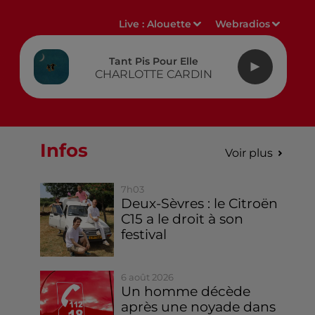
Live :
Alouette
Webradios
Tant Pis Pour Elle
CHARLOTTE CARDIN
Infos
Voir plus
7h03
Deux-Sèvres : le Citroën
C15 a le droit à son
festival
6 août 2026
Un homme décède
après une noyade dans