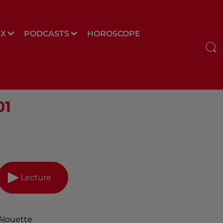
UX
PODCASTS
HOROSCOPE
01
Lecture
Alouette