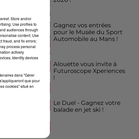
erest: Store and/or
tising; Use profiles to
Gagnez vos entrées
tand audiences through
pour le Musée du Sport
personalise content; Use
Automobile au Mans !
 fraud, and fix errors;
 may process personal
mation actively
vices; Identify devices
Alouette vous invite à
Futuroscope Xperiences
rtenaires dans "Gérer
!
s'appliqueront que pour
les cookies" situé en
Le Duel - Gagnez votre
balade en jet ski !