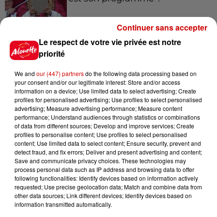
Continuer sans accepter
Le respect de votre vie privée est notre
7 août 2026
Limoges : un bébé d'un mois
priorité
blessé dans un incendie, un
appartement...
We and
our (447) partners
do the following data processing based on
your consent and/or our legitimate interest: Store and/or access
information on a device; Use limited data to select advertising; Create
profiles for personalised advertising; Use profiles to select personalised
7 août 2026
advertising; Measure advertising performance; Measure content
Éclipse solaire : découvrez les
performance; Understand audiences through statistics or combinations
of data from different sources; Develop and improve services; Create
meilleurs spots d'observation
profiles to personalise content; Use profiles to select personalised
du...
content; Use limited data to select content; Ensure security, prevent and
detect fraud, and fix errors; Deliver and present advertising and content;
Save and communicate privacy choices. These technologies may
process personal data such as IP address and browsing data to offer
7 août 2026
following functionalities: Identify devices based on information actively
À LA UNE : professeur
requested; Use precise geolocation data; Match and combine data from
condamné, repreneurs pour
other data sources; Link different devices; Identify devices based on
Duralex et la...
information transmitted automatically.