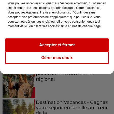
Vous pouvez accepter en cliquant sur "Accepter et fermer", ou affiner en
sélectionnant les finalités et/ou partenaires dans "Gérer mes choix".
Vous pouvez également refuser en cliquant sur "Continuer sans
accepter". Vos préférences ne s'appliqueront que pour ce site. Vous
Jeux
Voir plus
pouvez mettre à jour vos choix, ou retirer votre consentement à tout
moment via le lien "Gérer les cookies" situé en bas de chaque page.
Gagnez vos places pour le
festival Marché Gourmand 2026
Accepter et fermer
à Coulon !
Gérer mes choix
Le Duel - Gagnez vos entrées
pour l'un des zoos de nos
régions !
Destination Vacances - Gagnez
votre séjour en famille au cœur
de la...