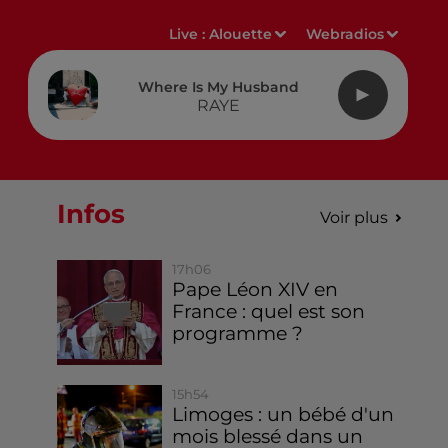
Live :
Alouette
Webradios
Where Is My Husband
RAYE
Infos
Voir plus
17h06
Pape Léon XIV en
France : quel est son
programme ?
15h54
Limoges : un bébé d'un
mois blessé dans un