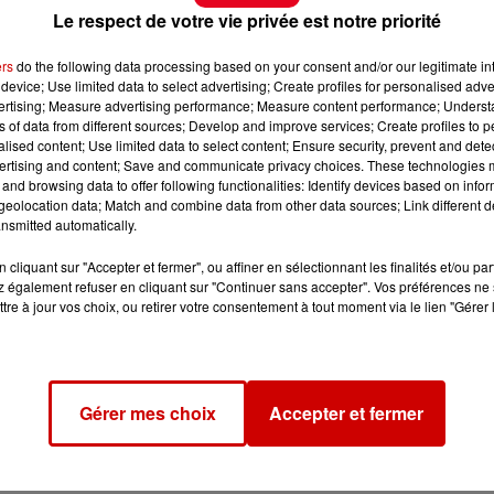
Le respect de votre vie privée est notre priorité
ers
do the following data processing based on your consent and/or our legitimate int
device; Use limited data to select advertising; Create profiles for personalised adver
vertising; Measure advertising performance; Measure content performance; Unders
ns of data from different sources; Develop and improve services; Create profiles to 
alised content; Use limited data to select content; Ensure security, prevent and detect
ertising and content; Save and communicate privacy choices. These technologies
and browsing data to offer following functionalities: Identify devices based on infor
eolocation data; Match and combine data from other data sources; Link different de
nsmitted automatically.
cliquant sur "Accepter et fermer", ou affiner en sélectionnant les finalités et/ou pa
 également refuser en cliquant sur "Continuer sans accepter". Vos préférences ne 
tre à jour vos choix, ou retirer votre consentement à tout moment via le lien "Gérer 
Gérer mes choix
Accepter et fermer