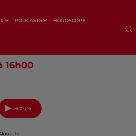
UX
PODCASTS
HOROSCOPE
à 16h00
Lecture
Alouette