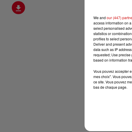
We and
our (447) partn
access information on a 
select personalised ad
statistics or combinatio
profiles to select person
Deliver and present adv
data such as IP address 
requested; Use precise g
based on information tra
Vous pouvez accepter en 
mes choix". Vous pouvez
ce site. Vous pouvez met
bas de chaque page.