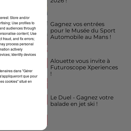
2026 !
erest: Store and/or
tising; Use profiles to
Gagnez vos entrées
tand audiences through
pour le Musée du Sport
personalise content; Use
Automobile au Mans !
 fraud, and fix errors;
 may process personal
mation actively
vices; Identify devices
Alouette vous invite à
Futuroscope Xperiences
rtenaires dans "Gérer
!
s'appliqueront que pour
les cookies" situé en
Le Duel - Gagnez votre
balade en jet ski !