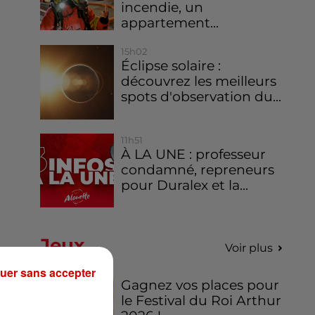
incendie, un
appartement...
15h02
Éclipse solaire :
découvrez les meilleurs
spots d'observation du...
11h51
À LA UNE : professeur
condamné, repreneurs
pour Duralex et la...
Jeux
Voir plus
uer sans accepter
Gagnez vos places pour
le Festival du Roi Arthur