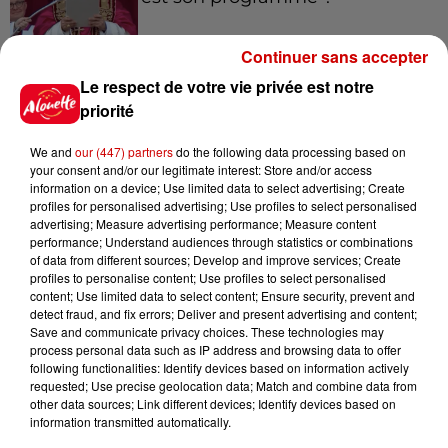
Continuer sans accepter
Le respect de votre vie privée est notre
7 août 2026
Limoges : un bébé d'un mois
priorité
blessé dans un incendie, un
appartement...
We and
our (447) partners
do the following data processing based on
your consent and/or our legitimate interest: Store and/or access
information on a device; Use limited data to select advertising; Create
profiles for personalised advertising; Use profiles to select personalised
7 août 2026
advertising; Measure advertising performance; Measure content
Éclipse solaire : découvrez les
performance; Understand audiences through statistics or combinations
of data from different sources; Develop and improve services; Create
meilleurs spots d'observation
profiles to personalise content; Use profiles to select personalised
du...
content; Use limited data to select content; Ensure security, prevent and
detect fraud, and fix errors; Deliver and present advertising and content;
Save and communicate privacy choices. These technologies may
process personal data such as IP address and browsing data to offer
7 août 2026
following functionalities: Identify devices based on information actively
À LA UNE : professeur
requested; Use precise geolocation data; Match and combine data from
condamné, repreneurs pour
other data sources; Link different devices; Identify devices based on
Duralex et la...
information transmitted automatically.