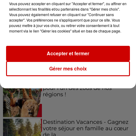
Vous pouvez accepter en cliquant sur "Accepter et fermer", ou affiner en
sélectionnant les finalités et/ou partenaires dans "Gérer mes choix".
Vous pouvez également refuser en cliquant sur "Continuer sans
accepter". Vos préférences ne s'appliqueront que pour ce site. Vous
Jeux
Voir plus
pouvez mettre à jour vos choix, ou retirer votre consentement à tout
moment via le lien "Gérer les cookies" situé en bas de chaque page.
Gagnez vos places pour le
festival Marché Gourmand 2026
Accepter et fermer
à Coulon !
Gérer mes choix
Le Duel - Gagnez vos entrées
pour l'un des zoos de nos
régions !
Destination Vacances - Gagnez
votre séjour en famille au cœur
de la...