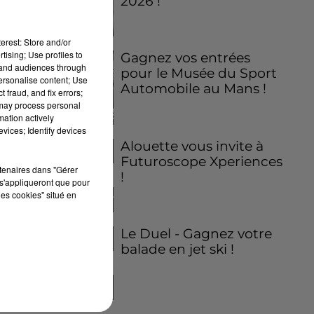
2026 !
erest: Store and/or
tising; Use profiles to
Gagnez vos entrées
tand audiences through
pour le Musée du Sport
personalise content; Use
Automobile au Mans !
 fraud, and fix errors;
 may process personal
mation actively
vices; Identify devices
Alouette vous invite à
Futuroscope Xperiences
rtenaires dans "Gérer
!
s'appliqueront que pour
les cookies" situé en
Le Duel - Gagnez votre
balade en jet ski !