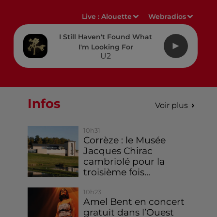
Live :
Alouette
Webradios
I Still Haven't Found What
I'm Looking For
U2
Infos
Voir plus
10h31
Corrèze : le Musée
Jacques Chirac
cambriolé pour la
troisième fois...
10h23
Amel Bent en concert
gratuit dans l’Ouest