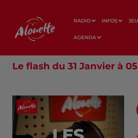
RADIO
INFOS
JE
AGENDA
Le flash du 31 Janvier à 0