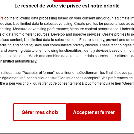
Le respect de votre vie privée est notre priorité
ers
do the following data processing based on your consent and/or our legitimate int
device; Use limited data to select advertising; Create profiles for personalised adver
vertising; Measure advertising performance; Measure content performance; Unders
ns of data from different sources; Develop and improve services; Create profiles to 
alised content; Use limited data to select content; Ensure security, prevent and detect
ertising and content; Save and communicate privacy choices. These technologies
and browsing data to offer following functionalities: Identify devices based on infor
eolocation data; Match and combine data from other data sources; Link different de
nsmitted automatically.
cliquant sur "Accepter et fermer", ou affiner en sélectionnant les finalités et/ou pa
 également refuser en cliquant sur "Continuer sans accepter". Vos préférences ne 
tre à jour vos choix, ou retirer votre consentement à tout moment via le lien "Gérer 
Gérer mes choix
Accepter et fermer