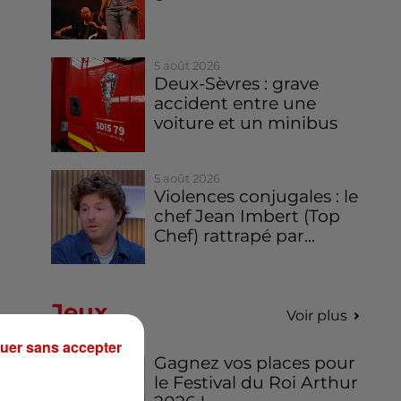
5 août 2026
Deux-Sèvres : grave
accident entre une
voiture et un minibus
5 août 2026
Violences conjugales : le
chef Jean Imbert (Top
Chef) rattrapé par...
Jeux
Voir plus
uer sans accepter
Gagnez vos places pour
le Festival du Roi Arthur