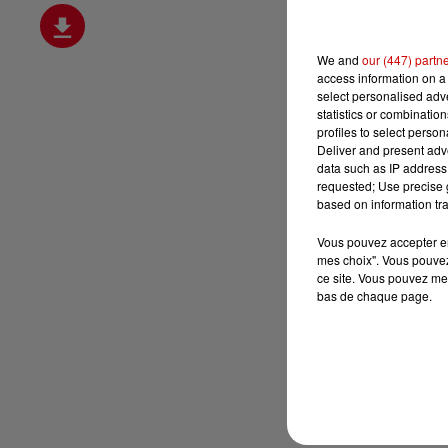
We and
our (447) partn
access information on a 
select personalised ad
statistics or combinatio
profiles to select person
Deliver and present adv
data such as IP address 
requested; Use precise g
based on information tra
Vous pouvez accepter en 
mes choix". Vous pouvez
ce site. Vous pouvez met
bas de chaque page.