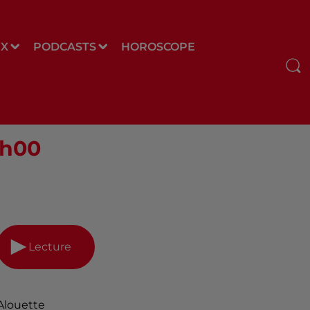
UX
PODCASTS
HOROSCOPE
5h00
Lecture
Alouette