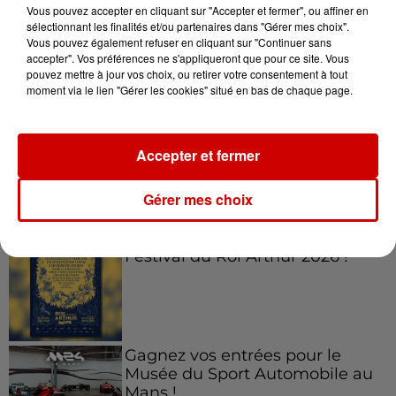
Vous pouvez accepter en cliquant sur "Accepter et fermer", ou affiner en
sélectionnant les finalités et/ou partenaires dans "Gérer mes choix".
Vous pouvez également refuser en cliquant sur "Continuer sans
accepter". Vos préférences ne s'appliqueront que pour ce site. Vous
Jeux
Voir plus
pouvez mettre à jour vos choix, ou retirer votre consentement à tout
moment via le lien "Gérer les cookies" situé en bas de chaque page.
Le Duel - Gagnez vos entrées
pour l'un des zoos de nos
Accepter et fermer
régions !
Gérer mes choix
Gagnez vos places pour le
Festival du Roi Arthur 2026 !
Gagnez vos entrées pour le
Musée du Sport Automobile au
Mans !