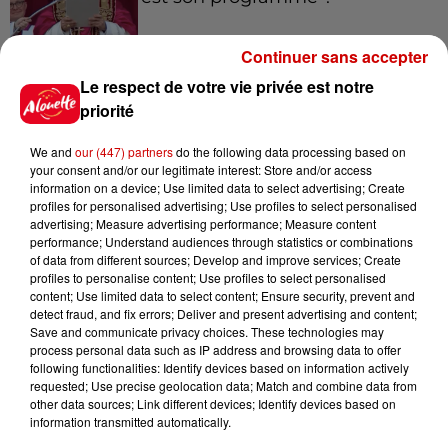
Continuer sans accepter
Le respect de votre vie privée est notre
15h54
Limoges : un bébé d'un mois
priorité
blessé dans un incendie, un
appartement...
We and
our (447) partners
do the following data processing based on
your consent and/or our legitimate interest: Store and/or access
information on a device; Use limited data to select advertising; Create
profiles for personalised advertising; Use profiles to select personalised
15h02
advertising; Measure advertising performance; Measure content
Éclipse solaire : découvrez les
performance; Understand audiences through statistics or combinations
of data from different sources; Develop and improve services; Create
meilleurs spots d'observation
profiles to personalise content; Use profiles to select personalised
du...
content; Use limited data to select content; Ensure security, prevent and
detect fraud, and fix errors; Deliver and present advertising and content;
Save and communicate privacy choices. These technologies may
process personal data such as IP address and browsing data to offer
11h51
following functionalities: Identify devices based on information actively
À LA UNE : professeur
requested; Use precise geolocation data; Match and combine data from
condamné, repreneurs pour
other data sources; Link different devices; Identify devices based on
Duralex et la...
information transmitted automatically.