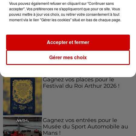
Vous pouvez également refuser en cliquant sur "Continuer sans
accepter". Vos préférences ne s'appliqueront que pour ce site. Vous
pouvez mettre à jour vos choix, ou retirer votre consentement à tout
moment via le lien "Gérer les cookies" situé en bas de chaque page.
Jeux
Voir plus
Le Duel - Gagnez vos entrées
Accepter et fermer
pour l'un des zoos de nos
régions !
Gérer mes choix
Gagnez vos places pour le
Festival du Roi Arthur 2026 !
Gagnez vos entrées pour le
Musée du Sport Automobile au
Mans !