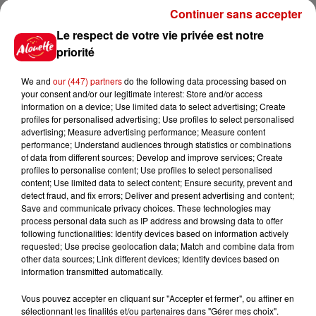
Continuer sans accepter
Le respect de votre vie privée est notre
priorité
15h54
Limoges : un bébé d'un mois
We and
our (447) partners
do the following data processing based on
blessé dans un incendie, un
your consent and/or our legitimate interest: Store and/or access
appartement...
information on a device; Use limited data to select advertising; Create
profiles for personalised advertising; Use profiles to select personalised
advertising; Measure advertising performance; Measure content
performance; Understand audiences through statistics or combinations
15h02
of data from different sources; Develop and improve services; Create
Éclipse solaire : découvrez les
profiles to personalise content; Use profiles to select personalised
meilleurs spots d'observation
content; Use limited data to select content; Ensure security, prevent and
du...
detect fraud, and fix errors; Deliver and present advertising and content;
Save and communicate privacy choices. These technologies may
process personal data such as IP address and browsing data to offer
following functionalities: Identify devices based on information actively
requested; Use precise geolocation data; Match and combine data from
11h51
other data sources; Link different devices; Identify devices based on
À LA UNE : professeur
information transmitted automatically.
condamné, repreneurs pour
Duralex et la...
Vous pouvez accepter en cliquant sur "Accepter et fermer", ou affiner en
sélectionnant les finalités et/ou partenaires dans "Gérer mes choix".